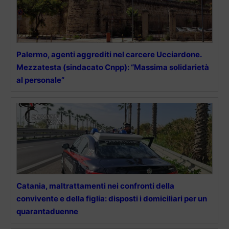
Palermo, agenti aggrediti nel carcere Ucciardone.
Mezzatesta (sindacato Cnpp): “Massima solidarietà
al personale”
Catania, maltrattamenti nei confronti della
convivente e della figlia: disposti i domiciliari per un
quarantaduenne