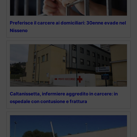
Preferisce il carcere ai domiciliari: 30enne evade nel
Nisseno
Caltanissetta, infermiere aggredito in carcere: in
ospedale con contusione e frattura