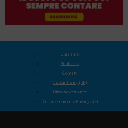
Chi siamo
Pubblicità
Contatti
Cookie Policy (UE)
Disconoscimento
Dichiarazione sulla Privacy (UE)