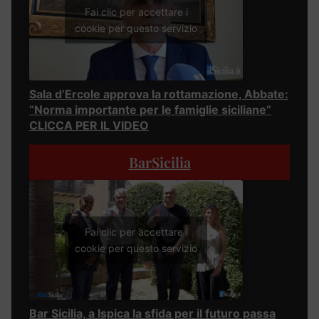
Fai clic per accettare i
cookie per questo servizio
Sala d’Ercole approva la rottamazione, Abbate:
“Norma importante per le famiglie siciliane”
CLICCA PER IL VIDEO
BarSicilia
Fai clic per accettare i
cookie per questo servizio
Bar Sicilia, a Ispica la sfida per il futuro passa