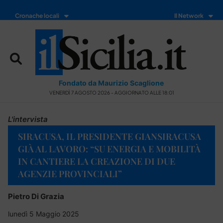
Cronache locali
Il Network
Fondato da Maurizio Scaglione
VENERDÌ 7 AGOSTO 2026 - AGGIORNATO ALLE 18:01
L'intervista
SIRACUSA, IL PRESIDENTE GIANSIRACUSA
GIÀ AL LAVORO: “SU ENERGIA E MOBILITÀ
IN CANTIERE LA CREAZIONE DI DUE
AGENZIE PROVINCIALI”
Pietro Di Grazia
lunedì 5 Maggio 2025