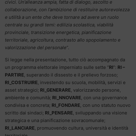
civici. Un’alleanza ampia, fatta di dialogo, ascolto e
collaborazione, con l’ambizione di restituire autorevolezza
e utilità a un ente che deve tornare ad avere un ruolo
centrale su grandi temi: edilizia scolastica, viabilità
provinciale, transizione energetica, pianificazione
territoriale, agricoltura, contrasto allo spopolamento e
valorizzazione del personale
“.
Si legge nella presentazione, tutto ciò accompagnato da
un programma elettorale imperniato sulle sette “
RI
“:
RI –
PARTIRE
, superando il dissesto e il prelievo forzoso;
RI_COSTRUIRE
, investendo su scuola, mobilità, servizi e
asset strategici;
RI_GENERARE
, valorizzando persone,
ambiente e comunità;
RI_NNOVARE
, con una governance
condivisa e concreta;
RI_FONDARE
, con uno statuto nuovo
scritto dai sindaci;
RI_PENSARE
, sviluppando una visione
strategica e una pianificazione sovracomunale;
RI_LANCIARE
, promuovendo cultura, università e identità
territoriale.