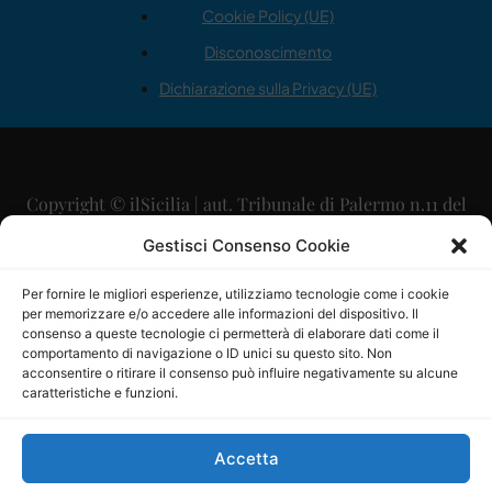
Cookie Policy (UE)
Disconoscimento
Dichiarazione sulla Privacy (UE)
Copyright © ilSicilia | aut. Tribunale di Palermo n.11 del
29/09/2015
Gestisci Consenso Cookie
Editore: Mercurio Comunicazione Soc. Coop. A.R.L.
Per fornire le migliori esperienze, utilizziamo tecnologie come i cookie
per memorizzare e/o accedere alle informazioni del dispositivo. Il
Direttore Editoriale: Maurizio Scaglione
consenso a queste tecnologie ci permetterà di elaborare dati come il
comportamento di navigazione o ID unici su questo sito. Non
Direttore Responsabile: Maria Calabrese
acconsentire o ritirare il consenso può influire negativamente su alcune
caratteristiche e funzioni.
p.zza Sant’Oliva, 9 – 90141 – Palermo – 091335557
P.IVA: 06334930820
Accetta
Mercurio Comunicazione Società Cooperativa a r.l. è