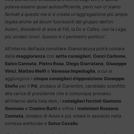
poteva essere quasi autosufficiente, però non ci siamo
fermati a questo ma si è creata un’aggregazione più ampia
legata anche ad alcuni fuoriusciti dal gruppo dell’on.
Auteri, dissidenti di area di FdI, la Dc e Cafeo, con la Lega,
più sindaci civici. Questo è il perimetro politico
“.
All’interno dell’aula consiliare Giansiracusa potrà contare
della
maggioranza
con
sette consiglieri
,
Conci Carbone
,
Salvo Cannata
,
Pietro Rosa
,
Diego Giarratana
,
Giuseppe
Vinci
,
Matteo Melfi
e
Vanessa Impeduglia
, a cui si
aggiungono i
cinque consiglieri d’opposizione
Giuseppe
Stefio
per il
Pd
, sindaco di Carlentini, candidato sconfitto
alla carica di presidente che è comunque prevalso
all’interno della lista dem, i
consiglieri forzisti
Gaetano
Gennuso
e
Cosimo Burti
e infine i
meloniani
Rossana
Cannata
, sindaco di Avola e più votata in assoluto nella
contesa elettorale e
Salvo Cavallo
.