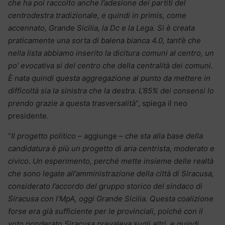
che ha poi raccolto anche l’adesione dei partiti del
centrodestra tradizionale, e quindi in primis, come
accennato, Grande Sicilia, la Dc e la Lega. Si è creata
praticamente una sorta di balena bianca 4.0, tant’è che
nella lista abbiamo inserito la dicitura comuni al centro, un
po’ evocativa si del centro che della centralità dei comuni.
È nata quindi questa aggregazione al punto da mettere in
difficoltà sia la sinistra che la destra. L’85% dei consensi lo
prendo grazie a questa trasversalità
“, spiega il neo
presidente.
“
Il progetto politico
– aggiunge –
che sta alla base della
candidatura è più un progetto di aria centrista, moderato e
civico. Un esperimento, perché mette insieme delle realtà
che sono legate all’amministrazione della città di Siracusa,
considerato l’accordo del gruppo storico del sindaco di
Siracusa con l’MpA, oggi Grande Sicilia. Questa coalizione
forse era già sufficiente per le provinciali, poiché con il
voto ponderato Siracusa prevaleva sugli altri, e quindi