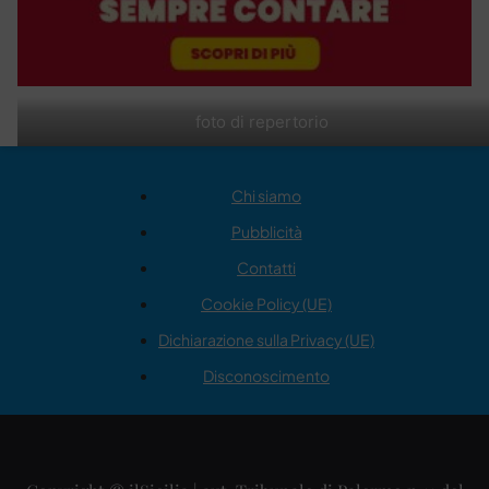
foto di repertorio
Chi siamo
Pubblicità
Contatti
Cookie Policy (UE)
Dichiarazione sulla Privacy (UE)
Disconoscimento