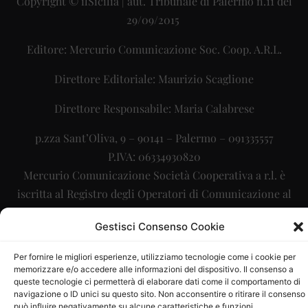
Copyright © ilSicilia | aut. Tribunale di Palermo n.11 del
29/09/2015
Editore: Mercurio Comunicazione Soc. Coop. A.R.L.
Direttore Editoriale: Maurizio Scaglione
Direttore Responsabile: Maria Calabrese
p.zza Sant’Oliva, 9 – 90141 – Palermo – 091335557
P.IVA: 06334930820
Mercurio Comunicazione Società Cooperativa a r.l. è
iscritta al Registro degli Operatori di Comunicazione al
numero 26988
Gestisci Consenso Cookie
Sito gestito da
La Digitale srl
–
info@ladigitale.it
Per fornire le migliori esperienze, utilizziamo tecnologie come i cookie per
memorizzare e/o accedere alle informazioni del dispositivo. Il consenso a
queste tecnologie ci permetterà di elaborare dati come il comportamento di
navigazione o ID unici su questo sito. Non acconsentire o ritirare il consenso
può influire negativamente su alcune caratteristiche e funzioni.