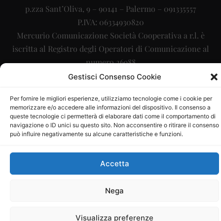
p.zza Sant’Oliva, 9 – 90141 – Palermo – 091335557
P.IVA: 06334930820
Mercurio Comunicazione Società Cooperativa a r.l. è
iscritta al Registro degli Operatori di Comunicazione al
numero 26988
Gestisci Consenso Cookie
Sito gestito da
La Digitale srl
–
info@ladigitale.it
Per fornire le migliori esperienze, utilizziamo tecnologie come i cookie per
memorizzare e/o accedere alle informazioni del dispositivo. Il consenso a
queste tecnologie ci permetterà di elaborare dati come il comportamento di
navigazione o ID unici su questo sito. Non acconsentire o ritirare il consenso
può influire negativamente su alcune caratteristiche e funzioni.
Accetta
Nega
Visualizza preferenze