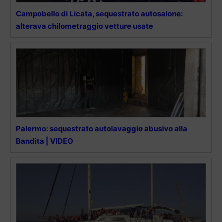
Campobello di Licata, sequestrato autosalone:
alterava chilometraggio vetture usate
Palermo: sequestrato autolavaggio abusivo alla
Bandita | VIDEO