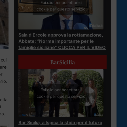
Fai clic per accettare i
cookie per questo servizio
Sala d’Ercole approva la rottamazione,
Abbate: “Norma importante per le
famiglie siciliane” CLICCA PER IL VIDEO
 cui
BarSicilia
pure
er
rio.
Fai clic per accettare i
cookie per questo servizio
olta
i
no.
Bar Sicilia, a Ispica la sfida per il futuro