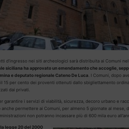
tti d’ingresso nei siti archeologici sarà distribuita ai Comuni nel
le siciliana ha approvato un emendamento che accoglie, sep
aormina e deputato regionale Cateno De Luca
. I Comuni, dopo av
l 15 per cento dei proventi ottenuti dallo sbigliettamento ordina
ati dai privati.
r garantire i servizi di viabilità, sicurezza, decoro urbano e racc
nno anche permettere ai Comuni, per almeno 5 giornate al mese, d
amministrazioni non potranno incassare più di 600 mila euro all’an
alla legge 20 del 2000