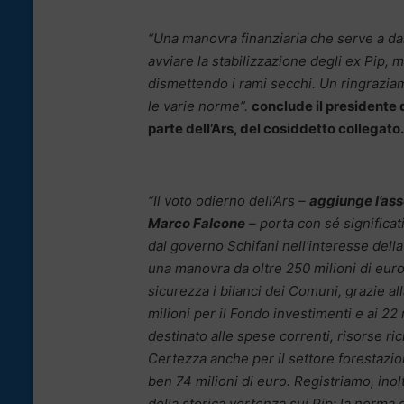
“Una manovra finanziaria che serve a dar
avviare la stabilizzazione degli ex Pip, 
dismettendo i rami secchi. Un ringraziam
le varie norme”.
conclude il presidente
parte dell’Ars, del cosiddetto collegato.
“Il voto odierno dell’Ars –
aggiunge l’as
Marco Falcone
– porta con sé significati
dal governo Schifani nell’interesse della
una manovra da oltre 250 milioni di eur
sicurezza i bilanci dei Comuni, grazie al
milioni per il Fondo investimenti e ai 22
destinato alle spese correnti, risorse ric
Certezza anche per il settore forestazi
ben 74 milioni di euro. Registriamo, inol
della storica vertenza sui Pip: la norm