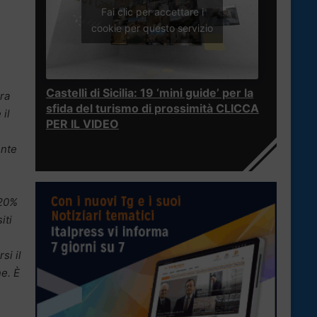
Fai clic per accettare i
cookie per questo servizio
Castelli di Sicilia: 19 ‘mini guide’ per la
ra
sfida del turismo di prossimità CLICCA
 il
PER IL VIDEO
ente
 20%
iti
si il
ne. È