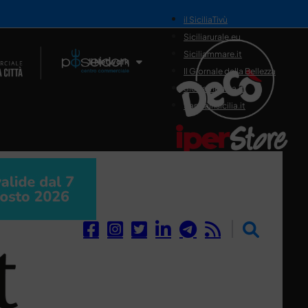
il SiciliaTivù
Siciliarurale.eu
Siciliammare.it
Il Network
Il Giornale della Bellezza
Siciliamedica.it
Sanitainsicilia.it