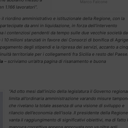
Marco Falcone
en 1.166 lavoratori”.
 il riordino amministrativo e istituzionale della Regione, con la
artecipate da anni in liquidazione, in forza dell’intervento
na i contenziosi pendenti da tempo sulle due vecchie società da
i 10 milioni stanziati in favore dei Consorzi di bonifica di Agrig
 pagamento degli stipendi e la ripresa dei servizi, accanto a cin
nuità territoriale per i collegamenti fra Sicilia e resto del Paese
ia
– scriviamo un’altra pagina di risanamento e buona
“Ad otto mesi dall’inizio della legislatura il Governo regiona
limita all’ordinaria amministrazione varando misure tampon
che rivelano la totale assenza di una visione di sviluppo e
rilancio dell’economia dell’isola .Il presidente della Regione
vanta il raggiungimento di significativi obiettivi, ma di fatto 
manovra correttiva appena approvata non va oltre agli