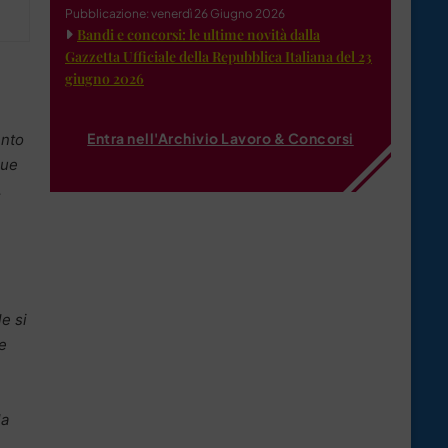
Pubblicazione: venerdì 26 Giugno 2026
Bandi e concorsi: le ultime novità dalla
Gazzetta Ufficiale della Repubblica Italiana del 23
giugno 2026
Entra nell'Archivio Lavoro & Concorsi
ento
que
.
le si
e
la