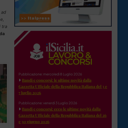
, ad
ne,
 tra
 da
Pubblicazione: mercoledì 8 Luglio 2026
Bandi e concorsi: le ultime novità dalla
Gazzetta Ufficiale della Repubblica Italiana del 3 e
7 luglio 2026
Pubblicazione: venerdì 3 Luglio 2026
Bandi e concorsi: ecco le ultime novità dalla
Gazzetta Ufficiale della Repubblica Italiana del 26
e 30 giugno 2026