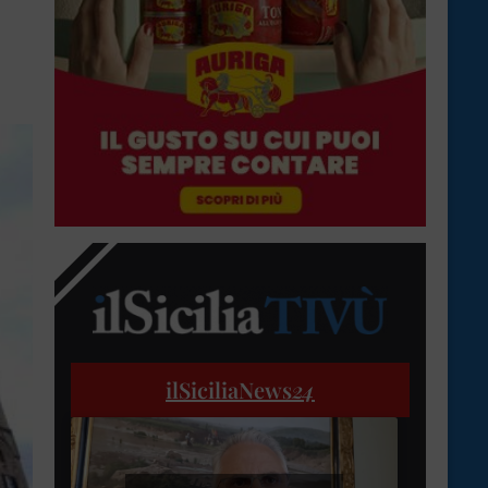
ilSiciliaNews
24