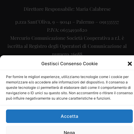
Direttore Responsabile: Maria Calabrese
p.zza Sant’Oliva, 9 – 90141 – Palermo – 091335557
P.IVA: 06334930820
Mercurio Comunicazione Società Cooperativa a r.l. è
iscritta al Registro degli Operatori di Comunicazione al
numero 26988
Gestisci Consenso Cookie
Sito gestito da
La Digitale srl
–
info@ladigitale.it
Per fornire le migliori esperienze, utilizziamo tecnologie come i cookie per
memorizzare e/o accedere alle informazioni del dispositivo. Il consenso a
queste tecnologie ci permetterà di elaborare dati come il comportamento di
navigazione o ID unici su questo sito. Non acconsentire o ritirare il consenso
può influire negativamente su alcune caratteristiche e funzioni.
Accetta
Nega