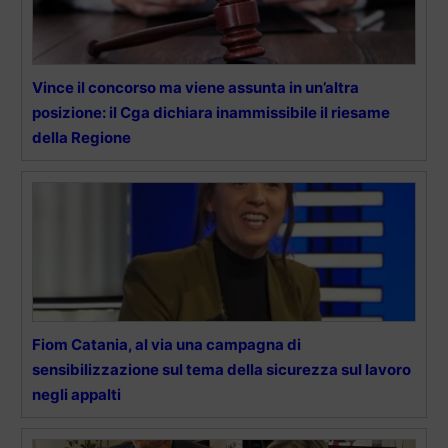
Vince il concorso ma viene assunta in un’altra
posizione: il Cga dichiara inammissibile il riesame
della Regione
Fiom Catania, al via una campagna di
sensibilizzazione sul tema della sicurezza sul lavoro
negli appalti