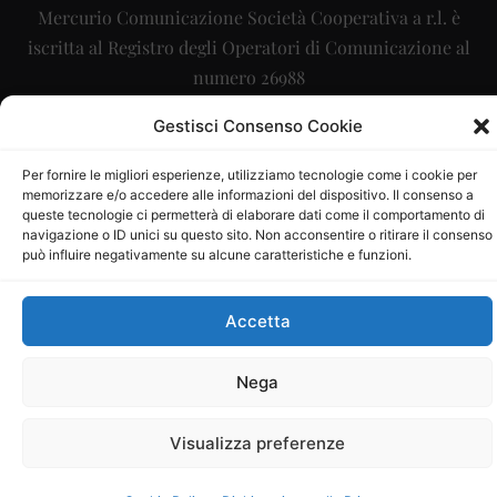
Mercurio Comunicazione Società Cooperativa a r.l. è
iscritta al Registro degli Operatori di Comunicazione al
numero 26988
Sito gestito da
La Digitale srl
–
info@ladigitale.it
Gestisci Consenso Cookie
Per fornire le migliori esperienze, utilizziamo tecnologie come i cookie per
memorizzare e/o accedere alle informazioni del dispositivo. Il consenso a
queste tecnologie ci permetterà di elaborare dati come il comportamento di
navigazione o ID unici su questo sito. Non acconsentire o ritirare il consenso
può influire negativamente su alcune caratteristiche e funzioni.
Accetta
Nega
Visualizza preferenze