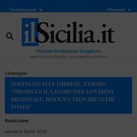
Cronache locali
Il Network
Fondato da Maurizio Scaglione
SABATO 8 AGOSTO 2026 - AGGIORNATO ALLE 19:00
L'impegno
SOSTEGNO ALLE IMPRESE, TAMAJO:
“PROSEGUE IL LAVORO DEL GOVERNO
REGIONALE. BISOGNA TROVARE ALTRI
FONDI”
Redazione
sabato 6 Aprile 2024