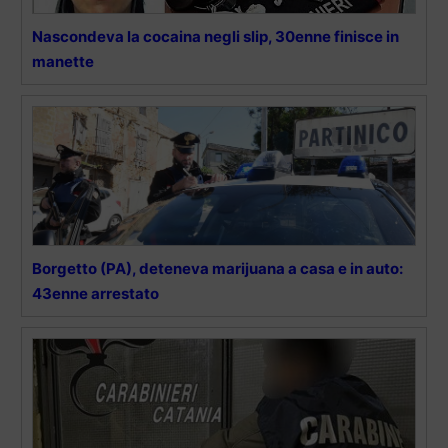
Nascondeva la cocaina negli slip, 30enne finisce in
manette
Borgetto (PA), deteneva marijuana a casa e in auto:
43enne arrestato