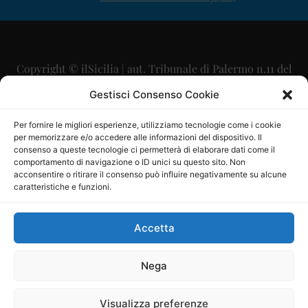
Copyright © ilSicilia | aut. Tribunale di Palermo n.11 del
29/09/2015
Gestisci Consenso Cookie
Editore: Mercurio Comunicazione Soc. Coop. A.R.L.
Per fornire le migliori esperienze, utilizziamo tecnologie come i cookie
per memorizzare e/o accedere alle informazioni del dispositivo. Il
Direttore Editoriale: Maurizio Scaglione
consenso a queste tecnologie ci permetterà di elaborare dati come il
comportamento di navigazione o ID unici su questo sito. Non
Direttore Responsabile: Maria Calabrese
acconsentire o ritirare il consenso può influire negativamente su alcune
caratteristiche e funzioni.
p.zza Sant’Oliva, 9 – 90141 – Palermo – 091335557
P.IVA: 06334930820
Accetta
Mercurio Comunicazione Società Cooperativa a r.l. è
iscritta al Registro degli Operatori di Comunicazione al
Nega
numero 26988
Visualizza preferenze