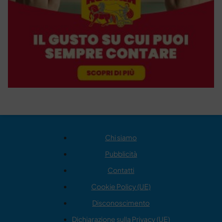
Chi siamo
Pubblicità
Contatti
Cookie Policy (UE)
Disconoscimento
Dichiarazione sulla Privacy (UE)