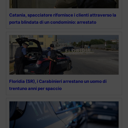
Catania, spacciatore rifornisce i clienti attraverso la
porta blindata di un condominio: arrestato
Floridia (SR), i Carabinieri arrestano un uomo di
trentuno anni per spaccio