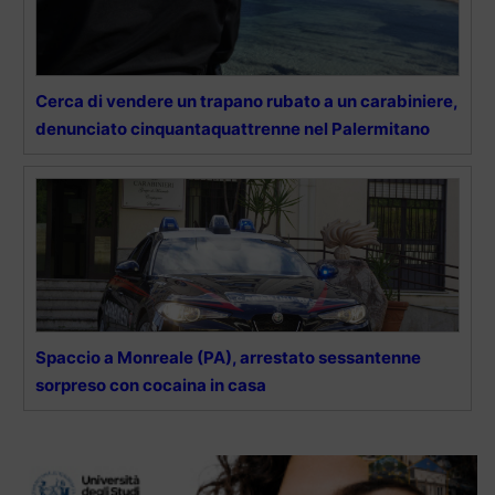
Cerca di vendere un trapano rubato a un carabiniere,
denunciato cinquantaquattrenne nel Palermitano
Spaccio a Monreale (PA), arrestato sessantenne
sorpreso con cocaina in casa