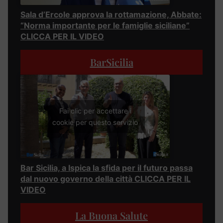
Sala d’Ercole approva la rottamazione, Abbate:
“Norma importante per le famiglie siciliane”
CLICCA PER IL VIDEO
BarSicilia
Fai clic per accettare i
cookie per questo servizio
Bar Sicilia, a Ispica la sfida per il futuro passa
dal nuovo governo della città CLICCA PER IL
VIDEO
La Buona Salute