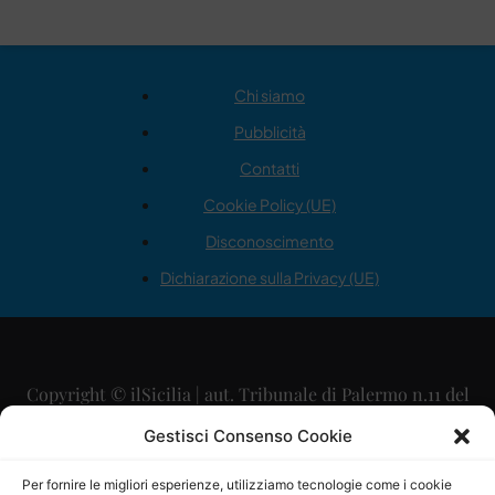
Chi siamo
Pubblicità
Contatti
Cookie Policy (UE)
Disconoscimento
Dichiarazione sulla Privacy (UE)
Copyright © ilSicilia | aut. Tribunale di Palermo n.11 del
29/09/2015
Gestisci Consenso Cookie
Editore: Mercurio Comunicazione Soc. Coop. A.R.L.
Per fornire le migliori esperienze, utilizziamo tecnologie come i cookie