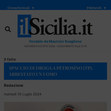
Cronache locali
Il Network
Fondato da Maurizio Scaglione
GIOVEDÌ 6 AGOSTO 2026 - AGGIORNATO ALLE 12:15
Il fatto
SPACCIO DI DROGA A PETROSINO (TP),
ARRESTATO UN UOMO
Redazione
martedì 16 Luglio 2024