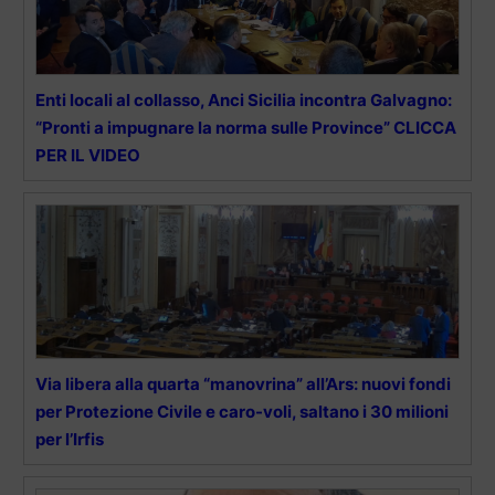
Enti locali al collasso, Anci Sicilia incontra Galvagno:
“Pronti a impugnare la norma sulle Province” CLICCA
PER IL VIDEO
Via libera alla quarta “manovrina” all’Ars: nuovi fondi
per Protezione Civile e caro-voli, saltano i 30 milioni
per l’Irfis