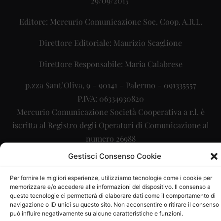
29/09/2015
Editore: Mercurio Comunicazione Soc. Coop. A.R.L.
Direttore Editoriale: Maurizio Scaglione
Direttore Responsabile: Maria Calabrese
p.zza Sant’Oliva, 9 – 90141 – Palermo – 091335557
P.IVA: 06334930820
Mercurio Comunicazione Società Cooperativa a r.l. è
iscritta al Registro degli Operatori di Comunicazione al
numero 26988
Gestisci Consenso Cookie
Sito gestito da
La Digitale srl
–
info@ladigitale.it
Per fornire le migliori esperienze, utilizziamo tecnologie come i cookie per
memorizzare e/o accedere alle informazioni del dispositivo. Il consenso a
queste tecnologie ci permetterà di elaborare dati come il comportamento di
navigazione o ID unici su questo sito. Non acconsentire o ritirare il consenso
può influire negativamente su alcune caratteristiche e funzioni.