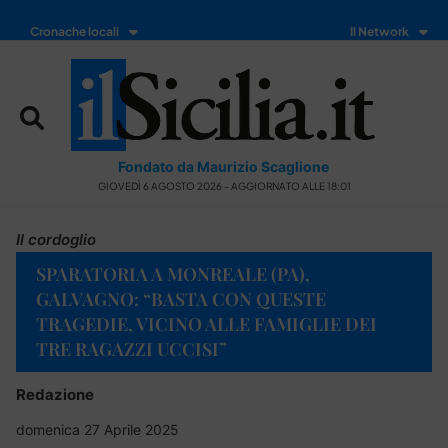
Cronache locali
Il Network
Fondato da Maurizio Scaglione
GIOVEDÌ 6 AGOSTO 2026 - AGGIORNATO ALLE 18:01
Il cordoglio
SPARATORIA A MONREALE (PA),
GALVAGNO: “BASTA CON QUESTE
TRAGEDIE, VICINO ALLE FAMIGLIE DEI
TRE RAGAZZI UCCISI”
Redazione
domenica 27 Aprile 2025