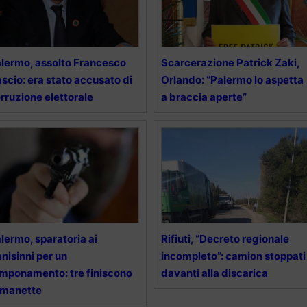
lermo, assolto Francesco
Scarcerazione Patrick Zaki,
scio: era stato accusato di
Orlando: “Palermo lo aspetta
rruzione elettorale
a braccia aperte”
lermo, sparatoria ai
Rifiuti, “Decreto regionale
nisinni per un
incompleto”: camion stoppati
mponamento: tre finiscono
davanti alla discarica
 manette