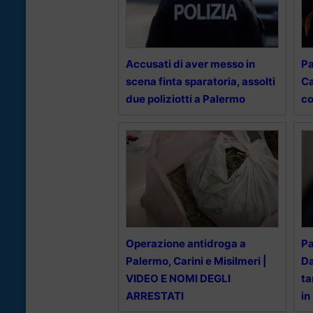
Accusati di aver messo in
Pa
scena finta sparatoria, assolti
Ca
due poliziotti a Palermo
co
Operazione antidroga a
Pa
Palermo, Carini e Misilmeri |
Da
VIDEO E NOMI DEGLI
ta
ARRESTATI
in