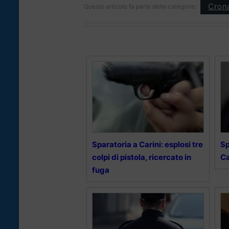
Cron
Questo articolo fa parte delle categorie:
Sparatoria a Carini: esplosi tre
Sp
colpi di pistola, ricercato in
Ca
fuga