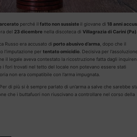
carcerato
perché il
fatto non sussiste
il giovane di
18 anni accu
era del
23 dicembre
nella discoteca di
Villagrazia di Carini (Pa)
sca Russo era accusato di
porto abusivo d’arma
, dopo che il
to l’imputazione per
tentato omicidio
. Decisiva per l’assoluzion
e il legale aveva contestato la ricostruzione fatta dagli inquirent
 fori trovati nel tetto del locale non potevano essere stati
ttoria non era compatibile con l’arma impugnata.
 Per di più si è sempre parlato di un’arma a salve che sarebbe st
ne che i buttafuori non riuscivano a controllare nel corso della