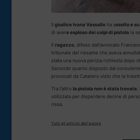
Il
giudice Ivana Vassallo
ha a
ssolto e s
di aver
e esploso dei colpi di pistola
la s
Il
ragazzo
, difeso dall’avvocato France
tribunale del riesame che aveva annulla
stata una nuova perizia richiesta dopo ch
Secondo quanto disposto dal consulente i
provocati da Catalano visto che la traie
Tra l’altro
la pistola non è stata trovata
.
utilizzata per disperdere decine di perso
rissa.
Tutti gli articoli dell'autore