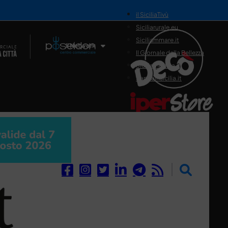
il SiciliaTivù
Siciliarurale.eu
Siciliammare.it
Il Network
Il Giornale della Bellezza
Siciliamedica.it
Sanitainsicilia.it