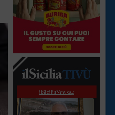
ilSiciliaNews
24