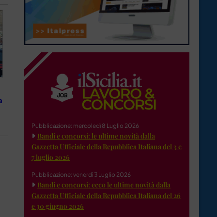
a
Pubblicazione: mercoledì 8 Luglio 2026
Bandi e concorsi: le ultime novità dalla
Gazzetta Ufficiale della Repubblica Italiana del 3 e
7 luglio 2026
Pubblicazione: venerdì 3 Luglio 2026
Bandi e concorsi: ecco le ultime novità dalla
Gazzetta Ufficiale della Repubblica Italiana del 26
e 30 giugno 2026