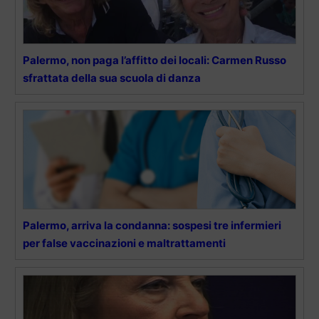
Palermo, non paga l’affitto dei locali: Carmen Russo
sfrattata della sua scuola di danza
Palermo, arriva la condanna: sospesi tre infermieri
per false vaccinazioni e maltrattamenti