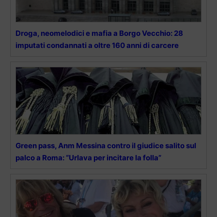
Droga, neomelodici e mafia a Borgo Vecchio: 28
imputati condannati a oltre 160 anni di carcere
Green pass, Anm Messina contro il giudice salito sul
palco a Roma: “Urlava per incitare la folla”