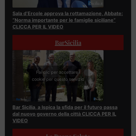
Sala d’Ercole approva la rottamazione, Abbate:
“Norma importante per le famiglie siciliane”
CLICCA PER IL VIDEO
BarSicilia
Fai clic per accettare i
cookie per questo servizio
Bar Sicilia, a Ispica la sfida per il futuro passa
dal nuovo governo della città CLICCA PER IL
VIDEO