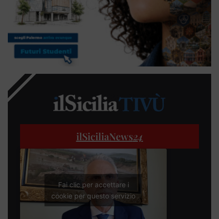
ilSiciliaNews
24
Fai clic per accettare i
cookie per questo servizio