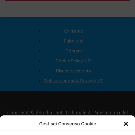
Chi siamo
Pubblicità
Contatti
Cookie Policy (UE)
Disconoscimento
Dichiarazione sulla Privacy (UE)
Copyright © ilSicilia | aut. Tribunale di Palermo n.11 del
29/09/2015
Gestisci Consenso Cookie
Editore: Mercurio Comunicazione Soc. Coop. A.R.L.