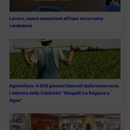
Lavoro, nuove assunzioni all’Inps: ecco come
candidarsi
Agricoltura, 4.600 giovani bloccati dalla burocrazia.
L’allarme della Coldiretti: “Rimpalli tra Regione e
Agea”