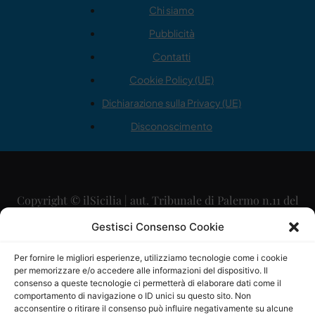
Chi siamo
Pubblicità
Contatti
Cookie Policy (UE)
Dichiarazione sulla Privacy (UE)
Disconoscimento
Copyright © ilSicilia | aut. Tribunale di Palermo n.11 del
29/09/2015
Gestisci Consenso Cookie
Editore: Mercurio Comunicazione Soc. Coop. A.R.L.
Per fornire le migliori esperienze, utilizziamo tecnologie come i cookie
per memorizzare e/o accedere alle informazioni del dispositivo. Il
Direttore Editoriale: Maurizio Scaglione
consenso a queste tecnologie ci permetterà di elaborare dati come il
comportamento di navigazione o ID unici su questo sito. Non
Direttore Responsabile: Maria Calabrese
acconsentire o ritirare il consenso può influire negativamente su alcune