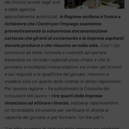
dei tirocini avviati dagli enti
e dalle agenzie
appositamente autorizzati,
la Regione siciliana è l’unica a
richiedere che i Centri per l’impiego esaminino
preventivamente la voluminosa documentazione
cartacea che gli enti di avviamento e le imprese ospitanti
devono produrre e che rilascino un nulla osta.
Così i Cpi,
sommersi da tante richieste e costretti ad operare
basandosi su circolari regionali poco chiare e che si
prestano a molteplici interpretazioni sui criteri dei tirocini
e sui requisiti e le qualifiche dei giovani, riescono a
evadere solo un quarto delle istanze in tempi ragionevoli.
Per questa ragione –
ha sottolineato la Consulta dei
consulenti del lavoro –
i tre quarti delle imprese
rinunciano ad attivare i tirocini
, sebbene rappresentino
un formidabile strumento per verificare in diretta le
capacità del giovane e per formarlo “on the job”».
“Un altro esempio di sfiducia delle imprese nei confronti