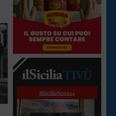
ilSiciliaNews
24