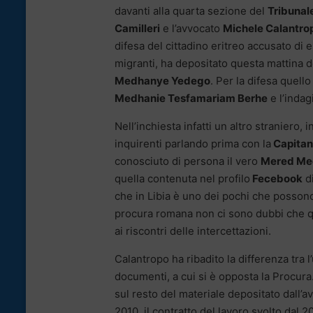
davanti alla quarta sezione del
Tribunal
Camilleri
e l’avvocato
Michele Calantro
difesa del cittadino eritreo accusato di e
migranti, ha depositato questa mattina 
Medhanye Yedego
. Per la difesa quell
Medhanie Tesfamariam Berhe
e l’inda
Nell’inchiesta infatti un altro straniero,
inquirenti parlando prima con la
Capitane
conosciuto di persona il vero
Mered Me
quella contenuta nel profilo
Fecebook
di
che in Libia è uno dei pochi che possono
procura romana non ci sono dubbi che que
ai riscontri delle intercettazioni.
Calantropo ha ribadito la differenza tra 
documenti, a cui si è opposta la Procura. 
sul resto del materiale depositato dall’a
2010, il contratto del lavoro svolto dal 2