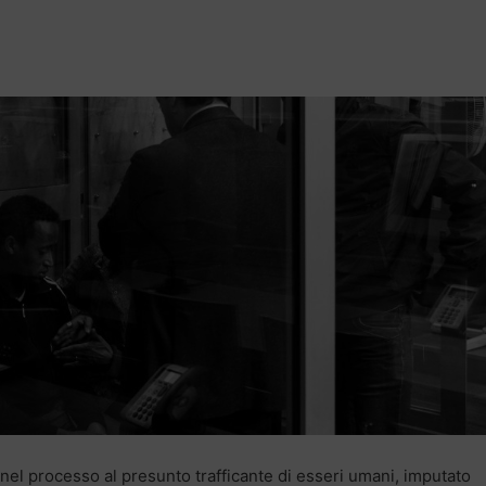
 nel processo al presunto trafficante di esseri umani, imputato