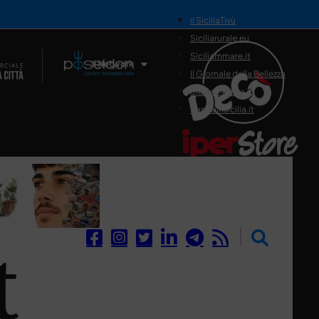
il SiciliaTivù
Siciliarurale.eu
Siciliammare.it
Il Network
Il Giornale della Bellezza
Siciliamedica.it
Sanitainsicilia.it