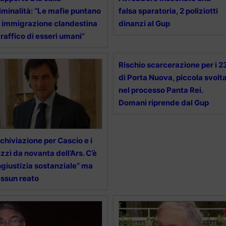
iminalità: “Le mafie puntano
falsa sparatoria, 2 poliziotti
 immigrazione clandestina
dinanzi al Gup
traffico di esseri umani”
Rischio scarcerazione per i 2
di Porta Nuova, piccola svolt
nel processo Panta Rei.
Domani riprende dal Gup
chiviazione per Cascio e i
zzi da novanta dell’Ars. C’è
ngiustizia sostanziale” ma
ssun reato