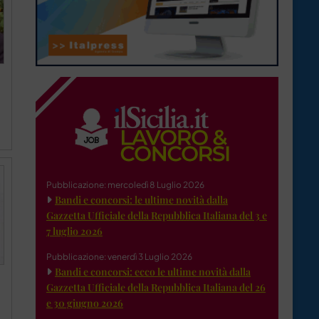
Pubblicazione: mercoledì 8 Luglio 2026
Bandi e concorsi: le ultime novità dalla
Gazzetta Ufficiale della Repubblica Italiana del 3 e
7 luglio 2026
Pubblicazione: venerdì 3 Luglio 2026
Bandi e concorsi: ecco le ultime novità dalla
Gazzetta Ufficiale della Repubblica Italiana del 26
e 30 giugno 2026