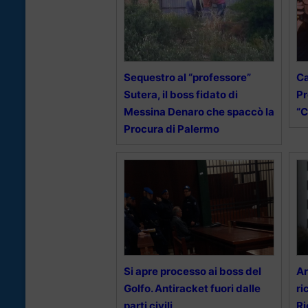
Sequestro al “professore”
Ca
Sutera, il boss fidato di
Pr
Messina Denaro che spaccò la
“C
Procura di Palermo
Si apre processo ai boss del
Ar
Golfo. Antiracket fuori dalle
ri
parti civili
Ri