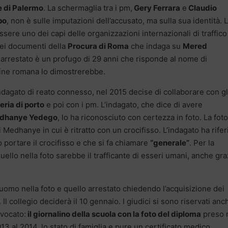
e di Palermo
. La schermaglia tra i pm,
Gery Ferrara
e
Claudio
po
, non è sulle imputazioni dell’accusato, ma sulla sua identità. 
ssere uno dei capi delle organizzazioni internazionali di traffico
dei documenti della
Procura di Roma
che indaga su
Mered
o arrestato è un profugo di 29 anni che risponde al nome di
gine romana lo dimostrerebbe.
 indagato di reato connesso, nel 2015 decise di collaborare con gl
ria di porto
e poi con i pm. L’indagato, che dice di avere
dhanye Yedego
, lo ha riconosciuto con certezza in foto. La foto
 Medhanye in cui è ritratto con un crocifisso. L’indagato ha rifer
 portare il crocifisso e che si fa chiamare
“generale”
. Per la
llo nella foto sarebbe il trafficante di esseri umani, anche gra
l’uomo nella foto e quello arrestato chiedendo l’acquisizione dei
Il collegio deciderà il 10 gennaio. I giudici si sono riservati anc
vvocato:
il giornalino della scuola con la foto del diploma
preso 
013 al 2014, lo stato di famiglia e pure un certificato medico