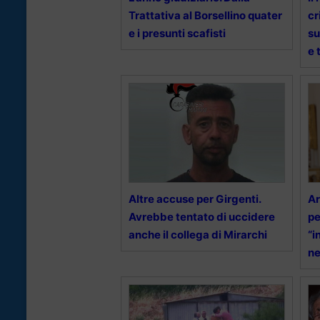
Trattativa al Borsellino quater
cr
e i presunti scafisti
su
e 
Altre accuse per Girgenti.
Ar
Avrebbe tentato di uccidere
pe
anche il collega di Mirarchi
“i
ne