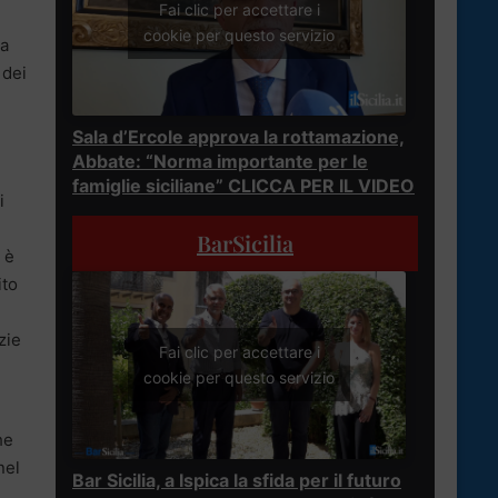
Fai clic per accettare i
cookie per questo servizio
La
 dei
Sala d’Ercole approva la rottamazione,
Abbate: “Norma importante per le
famiglie siciliane” CLICCA PER IL VIDEO
i
BarSicilia
 è
ito
zie
Fai clic per accettare i
cookie per questo servizio
he
nel
Bar Sicilia, a Ispica la sfida per il futuro