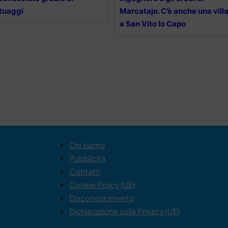
tuaggi
Marcatajo. C’è anche una vill
a San Vito lo Capo
Chi siamo
Pubblicità
Contatti
Cookie Policy (UE)
Disconoscimento
Dichiarazione sulla Privacy (UE)