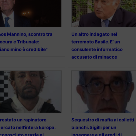
os Mannino, scontro tra
Un altro indagato nel
ocura e Tribunale:
terremoto Basile. E’ un
iancimino è credibile”
consulente informatico
accusato di minacce
restato un rapinatore
Sequestro di mafia ai colletti
cercato nell’intera Europa.
bianchi. Sigilli per un
conosciuto grazie ai
ingegnere e gli eredi di