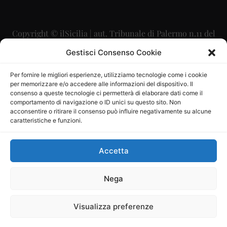
Copyright © ilSicilia | aut. Tribunale di Palermo n.11 del
29/09/2015
Gestisci Consenso Cookie
Editore: Mercurio Comunicazione Soc. Coop. A.R.L.
Per fornire le migliori esperienze, utilizziamo tecnologie come i cookie
per memorizzare e/o accedere alle informazioni del dispositivo. Il
Direttore Editoriale: Maurizio Scaglione
consenso a queste tecnologie ci permetterà di elaborare dati come il
comportamento di navigazione o ID unici su questo sito. Non
Direttore Responsabile: Maria Calabrese
acconsentire o ritirare il consenso può influire negativamente su alcune
caratteristiche e funzioni.
p.zza Sant’Oliva, 9 – 90141 – Palermo – 091335557
P.IVA: 06334930820
Accetta
Mercurio Comunicazione Società Cooperativa a r.l. è
iscritta al Registro degli Operatori di Comunicazione al
Nega
numero 26988
Visualizza preferenze
Sito gestito da
La Digitale srl
–
info@ladigitale.it