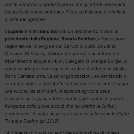
con le autorità competenti prima che gli effetti devastanti
della siccità compromettano il futuro di decine di migliaia
di aziende agricole
“.
L’
appello
è stato
lanciato
con un documento inviato al
presidente della Regione
,
Renato Schifani
, all’assessore
regionale dell’Energia e dei Servizi di pubblica utilità,
Giovanni Di Mauro, al dirigente generale ad interim del
Dipartimento acque e rifiuti, Calogero Giuseppe Burgio, al
commissario per l’emergenza siccità della Regione Sicilia,
Dario Cartabellotta. Le sei organizzazioni, evidenziando di
avere più volte segnalato “
la situazione di estremo disagio
che vivono, da tanti anni, le aziende agricole della
provincia di Trapani, ulteriormente appesantita in questo
frangente dalla grave siccità che ha colpito la Sicilia
“,
denunciano “
lo stato di precarietà in cui si trovano le dighe
Trinità e Rubino dal 2018
“.
“
A distanza di quasi sei anni dalla limitazione di invaso