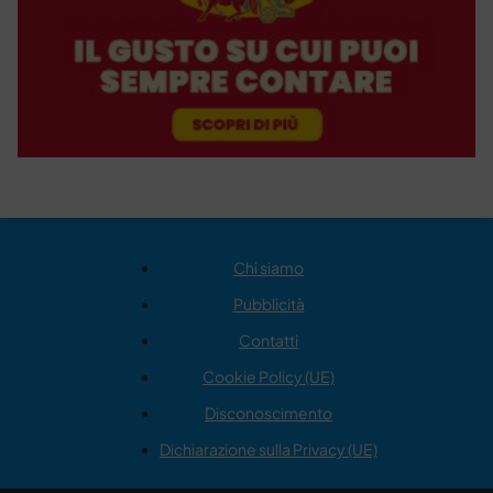
Chi siamo
Pubblicità
Contatti
Cookie Policy (UE)
Disconoscimento
Dichiarazione sulla Privacy (UE)