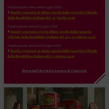
Pubblicazione: mercoledì 8 Luglio 2026
Bandi e concorsi: le ultime novità dalla Gazzetta Ufficiale
della Repubblica Italiana del 3 e 7 luglio 2026
Pubblicazione: venerdì 3 Luglio 2026
Bandi e concorsi: ecco le ultime novità dalla Gazzetta
Ufficiale della Repubblica Italiana del 26 e 30 giugno 2026
Pubblicazione: venerdì 26 Giugno 2026
Bandi e concorsi: le ultime novità dalla Gazzetta Ufficiale
della Repubblica Italiana del 23 giugno 2026
Entra nell'Archivio Lavoro & Concorsi