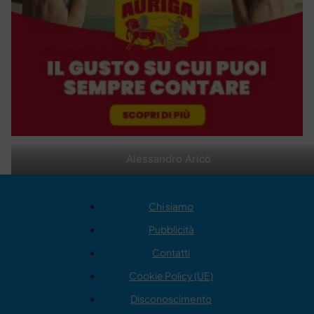
Alessandro Aricò
Chi siamo
Pubblicità
Contatti
Cookie Policy (UE)
Disconoscimento