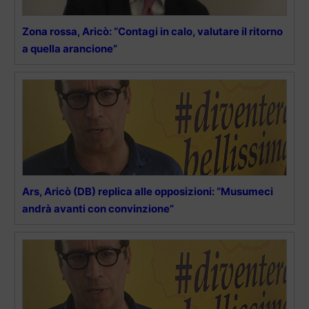
Zona rossa, Aricò: “Contagi in calo, valutare il ritorno
a quella arancione”
Ars, Aricò (DB) replica alle opposizioni: “Musumeci
andrà avanti con convinzione”