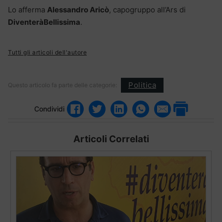
Lo afferma
Alessandro Aricò
, capogruppo all’Ars di
DiventeràBellissima
.
Tutti gli articoli dell'autore
Politica
Questo articolo fa parte delle categorie:
Condividi
Articoli Correlati