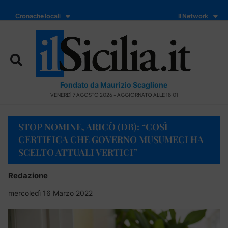
Cronache locali
Il Network
Fondato da Maurizio Scaglione
VENERDÌ 7 AGOSTO 2026 - AGGIORNATO ALLE 18:01
STOP NOMINE, ARICÒ (DB): “COSÌ
CERTIFICA CHE GOVERNO MUSUMECI HA
SCELTO ATTUALI VERTICI”
Redazione
mercoledì 16 Marzo 2022