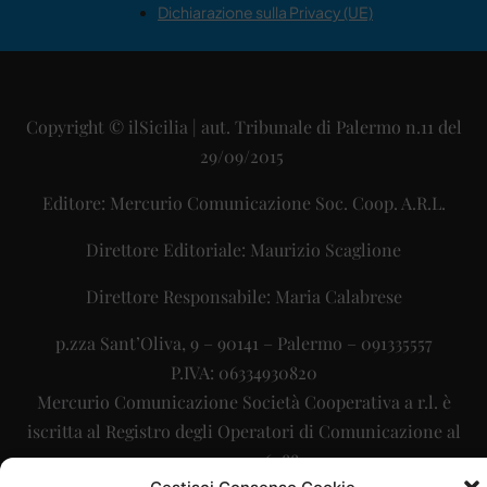
Dichiarazione sulla Privacy (UE)
Copyright © ilSicilia | aut. Tribunale di Palermo n.11 del
29/09/2015
Editore: Mercurio Comunicazione Soc. Coop. A.R.L.
Direttore Editoriale: Maurizio Scaglione
Direttore Responsabile: Maria Calabrese
p.zza Sant’Oliva, 9 – 90141 – Palermo – 091335557
P.IVA: 06334930820
Mercurio Comunicazione Società Cooperativa a r.l. è
iscritta al Registro degli Operatori di Comunicazione al
numero 26988