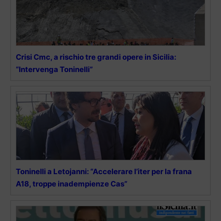
Crisi Cmc, a rischio tre grandi opere in Sicilia:
“Intervenga Toninelli”
Toninelli a Letojanni: “Accelerare l’iter per la frana
A18, troppe inadempienze Cas”