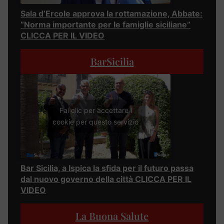
Sala d’Ercole approva la rottamazione, Abbate:
“Norma importante per le famiglie siciliane”
CLICCA PER IL VIDEO
BarSicilia
Fai clic per accettare i
cookie per questo servizio
Bar Sicilia, a Ispica la sfida per il futuro passa
dal nuovo governo della città CLICCA PER IL
VIDEO
La Buona Salute