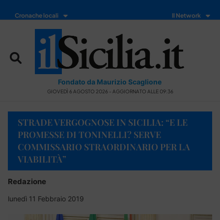
Cronache locali
Il Network
Fondato da Maurizio Scaglione
GIOVEDÌ 6 AGOSTO 2026 - AGGIORNATO ALLE 09:36
STRADE VERGOGNOSE IN SICILIA: “E LE
PROMESSE DI TONINELLI? SERVE
COMMISSARIO STRAORDINARIO PER LA
VIABILITÀ”
Redazione
lunedì 11 Febbraio 2019