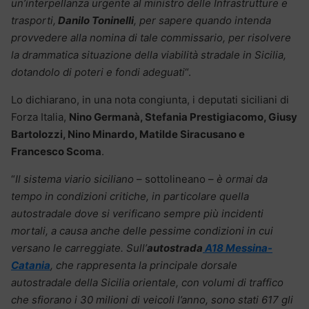
un’interpellanza urgente al ministro delle Infrastrutture e
trasporti,
Danilo Toninelli
, per sapere quando intenda
provvedere alla nomina di tale commissario, per risolvere
la drammatica situazione della viabilità stradale in Sicilia,
dotandolo di poteri e fondi adeguati
“.
Lo dichiarano, in una nota congiunta, i deputati siciliani di
Forza Italia,
Nino Germanà, Stefania Prestigiacomo, Giusy
Bartolozzi, Nino Minardo, Matilde Siracusano e
Francesco Scoma
.
“
Il sistema viario siciliano
– sottolineano –
è ormai da
tempo in condizioni critiche, in particolare quella
autostradale dove si verificano sempre più incidenti
mortali, a causa anche delle pessime condizioni in cui
versano le carreggiate. Sull’
autostrada
A18 Messina-
Catania
, che rappresenta la principale dorsale
autostradale della Sicilia orientale, con volumi di traffico
che sfiorano i 30 milioni di veicoli l’anno, sono stati 617 gli