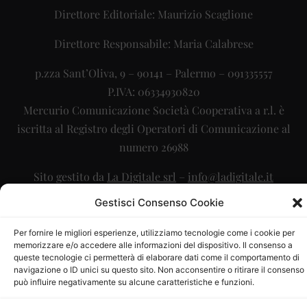
Direttore Editoriale: Maurizio Scaglione
Direttore Responsabile: Maria Calabrese
p.zza Sant’Oliva, 9 – 90141 – Palermo – 091335557
P.IVA: 06334930820
Mercurio Comunicazione Società Cooperativa a r.l. è
iscritta al Registro degli Operatori di Comunicazione al
numero 26988
Sito gestito da
La Digitale srl
–
info@ladigitale.it
Gestisci Consenso Cookie
Per fornire le migliori esperienze, utilizziamo tecnologie come i cookie per
memorizzare e/o accedere alle informazioni del dispositivo. Il consenso a
queste tecnologie ci permetterà di elaborare dati come il comportamento di
navigazione o ID unici su questo sito. Non acconsentire o ritirare il consenso
può influire negativamente su alcune caratteristiche e funzioni.