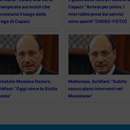
rampicata sui monti che
Capaci: “Arrivai per primo. I
vrastano il luogo della
miei rullini presi dai servizi
rage di Capaci
sono spariti” [VIDEO-FOTO]
restato Messina Denaro,
Maltempo, Schifani: “Subito
hifani: “Oggi vince la Sicilia
nuovo piano interventi nel
esta”
Messinese”