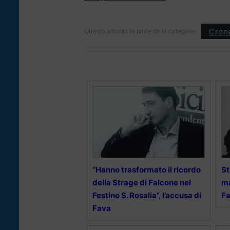
Cron
Questo articolo fa parte delle categorie:
“Hanno trasformato il ricordo
St
della Strage di Falcone nel
ma
Festino S. Rosalia”, l’accusa di
F
Fava