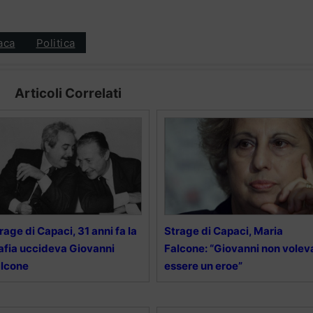
aca
Politica
Articoli Correlati
rage di Capaci, 31 anni fa la
Strage di Capaci, Maria
fia uccideva Giovanni
Falcone: “Giovanni non volev
alcone
essere un eroe”