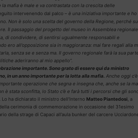
a mafia è male e va contrastata con la crescita delle
eguito intervenendo dal palco –
è una iniziativa importante e ho
iano. Non è solo una scelta del governo della Regione, perché su
I
ere.
l passaggio del progetto del museo in Assemblea regionale
pria, di condividere, di sentirsi ugualmente responsabili e
do ero all’opposizione sia in maggioranza: mai fare regali alla m
tarla, senza se e senza ma. Il governo regionale farà la sua part
litiche aderiranno al mio appello”.
ebrazione importante. Sono grato di essere qui da ministro
rno, in un anno importante per la lotta alla mafia.
Anche oggi c’è
importante operazione che segna e insegna che, anche se la ma
 è stata sconfitta, lo Stato c’è e farà tutti i percorsi che gli son
. Lo ha dichiarato il ministro dell’Interno
Matteo Piantedosi
, a
della cerimonia di commemorazione in occasione del 31esimo
rio della strage di Capaci all’aula bunker del carcere Ucciardon