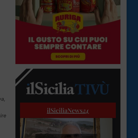
va,
ilSiciliaNews
24
ire