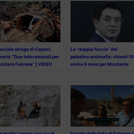
eciale strage di Capaci,
La “doppia faccia” del
nchi: “Due telecomandi per
paladino antimafia: chiesti 10
cidere Falcone” | VIDEO
anni e 6 mesi per Montante
o mafia”: nasce una via di
Il giallo delle foto di Falcone a