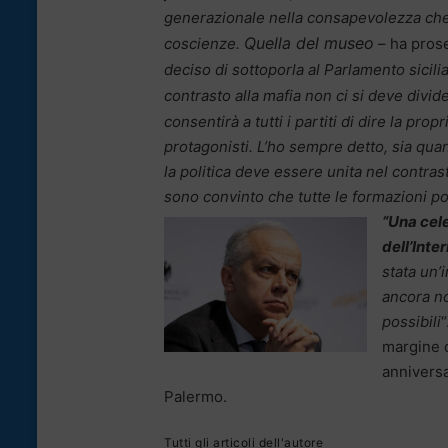
generazionale nella consapevolezza che l
Quella del museo
coscienze.
– ha pros
deciso di sottoporla al Parlamento sicil
contrasto alla mafia non ci si deve divid
consentirà a tutti i partiti di dire la pro
protagonisti. L’ho sempre detto, sia quan
la politica deve essere unita nel contras
sono convinto che tutte le formazioni po
“Una cel
dell’Inte
stata un’
ancora non
possibili
“
margine 
anniversa
Palermo.
Tutti gli articoli dell'autore