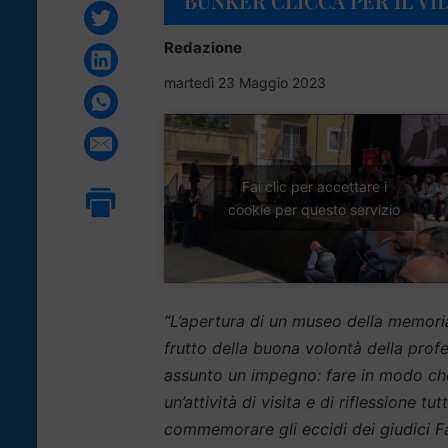
BUNKER CLICCA PER IL VI
Redazione
martedì 23 Maggio 2023
Fai clic per accettare i
cookie per questo servizio
“L’apertura di un museo della memoria 
frutto della buona volontà della prof
assunto un impegno: fare in modo che
un’attività di visita e di riflessione t
commemorare gli eccidi dei giudici Fa