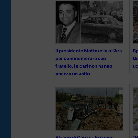
Il presidente Mattarella all’Ars
Sp
per commemorare suo
Ge
fratello. I sicari non hanno
uc
ancora un volto
Strage di Capaci, le nuove
“N