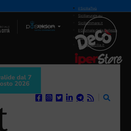
il SiciliaTivù
Siciliarurale.eu
Siciliammare.it
Il Network
Il Giornale della Bellezza
Siciliamedica.it
Sanitainsicilia.it