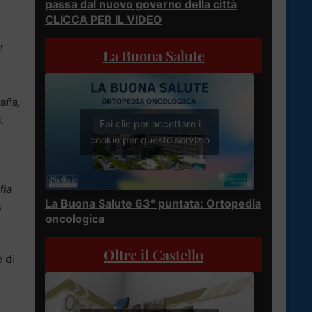
passa dal nuovo governo della città
CLICCA PER IL VIDEO
l
La Buona Salute
afia,
e,
Fai clic per accettare i
cookie per questo servizio
fia
La Buona Salute 63° puntata: Ortopedia
o
oncologica
Oltre il Castello
e di