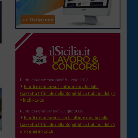
Pubblicazione: mercoledì 8 Luglio 2026
Bandi e concorsi: le ultime novità dalla
Gazzetta Ufficiale della Repubblica Italiana del 3 e
7 luglio 2026
Pubblicazione: venerdì 3 Luglio 2026
Bandi e concorsi: ecco le ultime novità dalla
Gazzetta Ufficiale della Repubblica Italiana del 26
e 30 giugno 2026