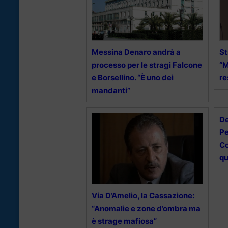
Messina Denaro andrà a
St
processo per le stragi Falcone
“M
e Borsellino. “È uno dei
re
mandanti”
De
Pe
Co
qu
Via D’Amelio, la Cassazione:
“Anomalie e zone d’ombra ma
è strage mafiosa”