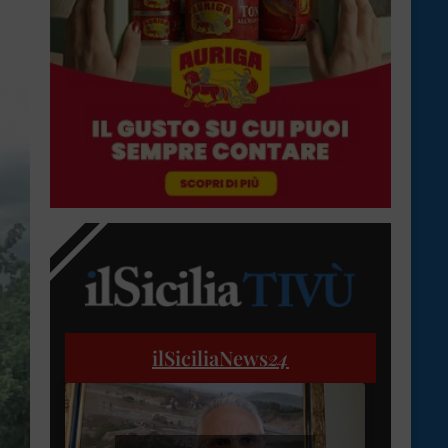
ilSiciliaNews
24