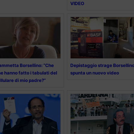
VIDEO
ammetta Borsellino: “Che
Depistaggio strage Borsellino
ne hanno fatto i tabulati del
spunta un nuovo video
llulare di mio padre?”