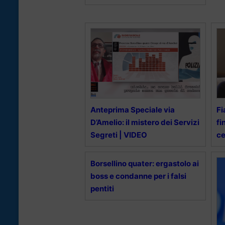
Anteprima Speciale via
Fi
D’Amelio: il mistero dei Servizi
fi
Segreti | VIDEO
ce
Borsellino quater: ergastolo ai
boss e condanne per i falsi
pentiti