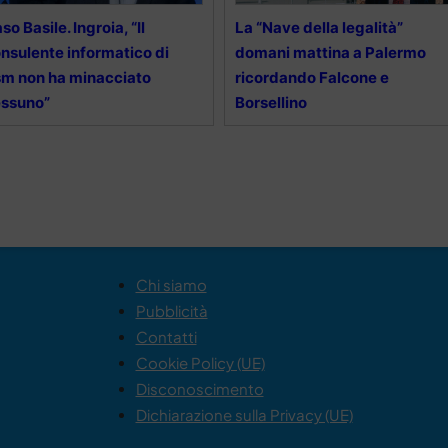
so Basile. Ingroia, “Il
La “Nave della legalità”
nsulente informatico di
domani mattina a Palermo
m non ha minacciato
ricordando Falcone e
essuno”
Borsellino
Chi siamo
Pubblicità
Contatti
Cookie Policy (UE)
Disconoscimento
Dichiarazione sulla Privacy (UE)