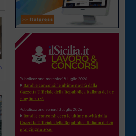
,
Pubblicazione: mercoledì 8 Luglio 2026
Bandi e concorsi: le ultime novità dalla
Gazzetta Ufficiale della Repubblica Italiana del 3 e
7 luglio 2026
Pubblicazione: venerdì 3 Luglio 2026
Bandi e concorsi: ecco le ultime novità dalla
Gazzetta Ufficiale della Repubblica Italiana del 26
e 30 giugno 2026