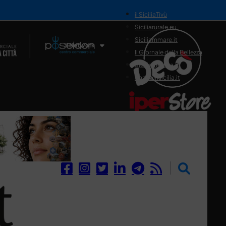
il SiciliaTivù
Siciliarurale.eu
Siciliammare.it
Il Network
Il Giornale della Bellezza
Siciliamedica.it
Sanitainsicilia.it