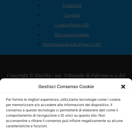
Pubblicità
Contatti
Cookie Policy (UE)
Disconoscimento
Dichiarazione sulla Privacy (UE)
Copyright © ilSicilia | aut. Tribunale di Palermo n.11 del
29/09/2015
Gestisci Consenso Cookie
Editore: Mercurio Comunicazione Soc. Coop. A.R.L.
Per fornire le migliori esperienze, utilizziamo tecnologie come i cookie
per memorizzare e/o accedere alle informazioni del dispositivo. Il
Direttore Editoriale: Maurizio Scaglione
consenso a queste tecnologie ci permetterà di elaborare dati come il
comportamento di navigazione o ID unici su questo sito. Non
Direttore Responsabile: Maria Calabrese
acconsentire o ritirare il consenso può influire negativamente su alcune
caratteristiche e funzioni.