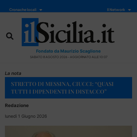
Cronache locali
Il Network
Fondato da Maurizio Scaglione
SABATO 8 AGOSTO 2026 - AGGIORNATO ALLE 10:07
La nota
STRETTO DI MESSINA, CIUCCI: “QUASI
TUTTI I DIPENDENTI IN DISTACCO”
Redazione
lunedì 1 Giugno 2026