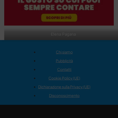
Elena Pagana
Chi siamo
Pubblicità
Contatti
Cookie Policy (UE)
Dichiarazione sulla Privacy (UE)
Disconoscimento