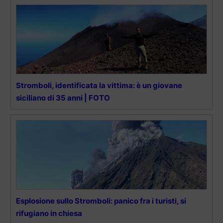
Stromboli, identificata la vittima: è un giovane
siciliano di 35 anni | FOTO
Esplosione sullo Stromboli: panico fra i turisti, si
rifugiano in chiesa