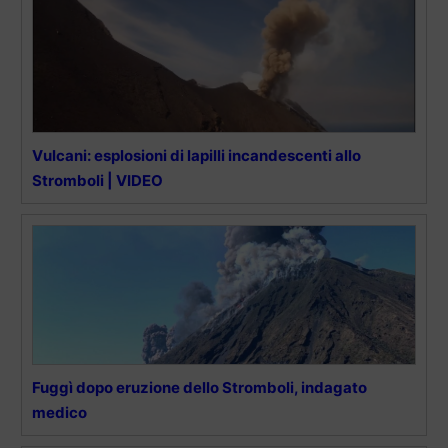
Vulcani: esplosioni di lapilli incandescenti allo
Stromboli | VIDEO
Fuggì dopo eruzione dello Stromboli, indagato
medico