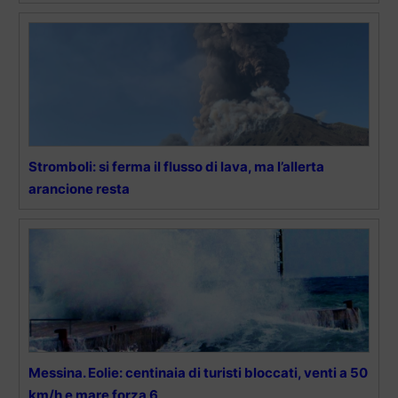
Stromboli: si ferma il flusso di lava, ma l’allerta
arancione resta
Messina. Eolie: centinaia di turisti bloccati, venti a 50
km/h e mare forza 6