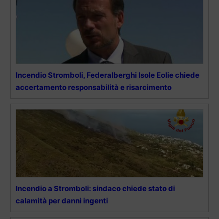
Incendio Stromboli, Federalberghi Isole Eolie chiede
accertamento responsabilità e risarcimento
Incendio a Stromboli: sindaco chiede stato di
calamità per danni ingenti