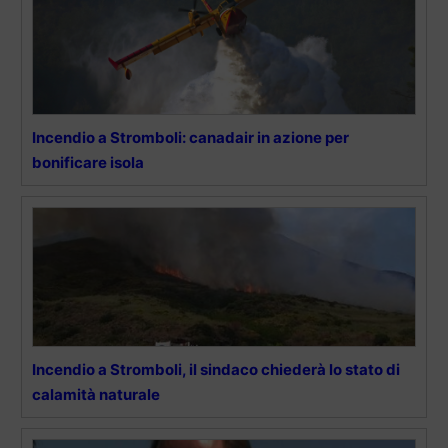
Incendio a Stromboli: canadair in azione per
bonificare isola
Incendio a Stromboli, il sindaco chiederà lo stato di
calamità naturale