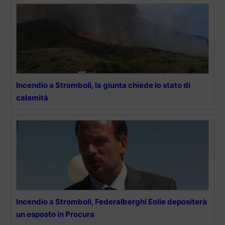
Incendio a Stromboli, la giunta chiede lo stato di
calamità
Incendio a Stromboli, Federalberghi Eolie depositerà
un esposto in Procura