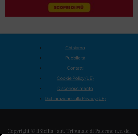
Chi siamo
Pubblicità
Contatti
Cookie Policy (UE)
Disconoscimento
Dichiarazione sulla Privacy (UE)
Copyright © ilSicilia | aut. Tribunale di Palermo n.11 del