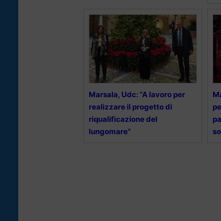
Marsala, Udc: “A lavoro per
Ma
realizzare il progetto di
pe
riqualificazione del
pa
lungomare”
so