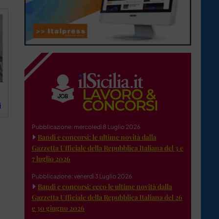
i
Pubblicazione: mercoledì 8 Luglio 2026
Bandi e concorsi: le ultime novità dalla
Gazzetta Ufficiale della Repubblica Italiana del 3 e
7 luglio 2026
Pubblicazione: venerdì 3 Luglio 2026
Bandi e concorsi: ecco le ultime novità dalla
Gazzetta Ufficiale della Repubblica Italiana del 26
e 30 giugno 2026