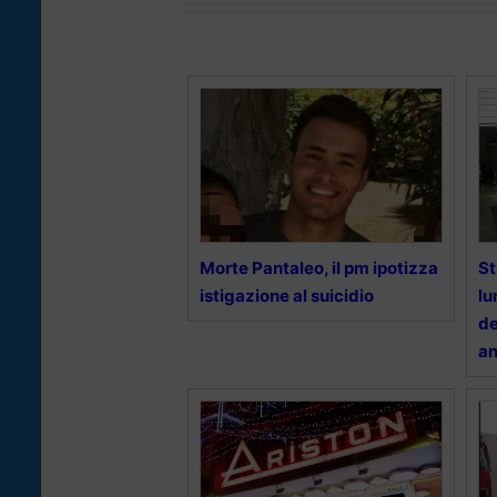
Morte Pantaleo, il pm ipotizza
St
istigazione al suicidio
lu
de
an