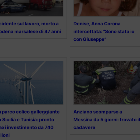
cidente sul lavoro, morto a
Denise, Anna Corona
dena marsalese di 47 anni
intercettata: “Sono stata io
con Giuseppe”
 parco eolico galleggiante
Anziano scomparso a
a Sicilia e Tunisia: pronto
Messina da 5 giorni: trovato il
xi investimento da 740
cadavere
lioni