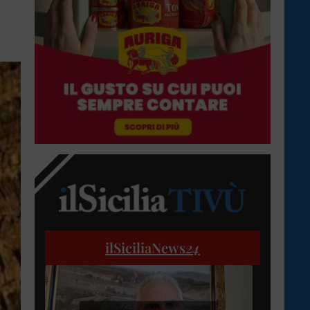
ilSiciliaNews
24