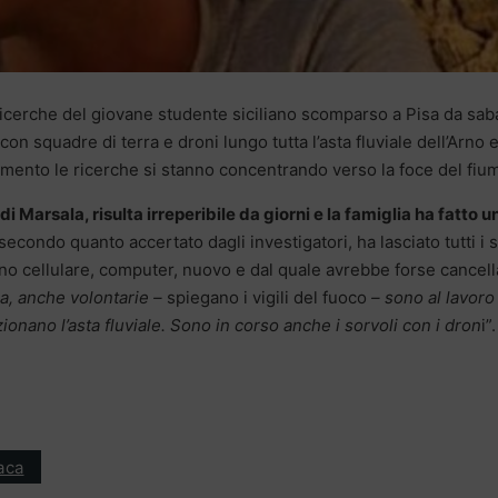
ricerche del giovane studente siciliano scomparso a Pisa da sab
con squadre di terra e droni lungo tutta l’asta fluviale dell’Arno e
omento le ricerche si stanno concentrando verso la foce del fium
i Marsala, risulta irreperibile da giorni e la famiglia ha fatto u
secondo quanto accertato dagli investigatori, ha lasciato tutti i 
efono cellulare, computer, nuovo e dal quale avrebbe forse cancell
ra, anche volontarie –
spiegano i vigili del fuoco
– sono al lavoro
onano l’asta fluviale. Sono in corso anche i sorvoli con i dron
i”.
aca