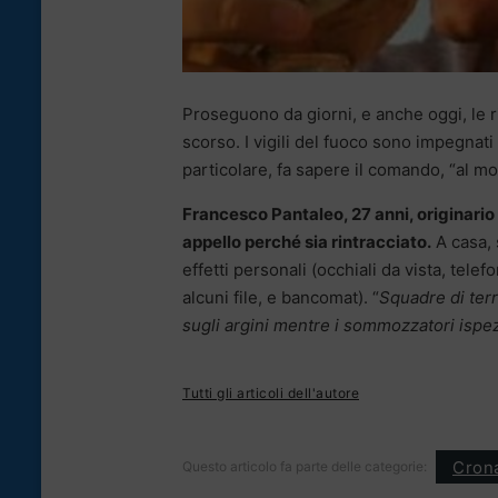
Proseguono da giorni, e anche oggi, le 
scorso. I vigili del fuoco sono impegnati 
particolare, fa sapere il comando, “al m
Francesco Pantaleo, 27 anni, originario d
appello perché sia rintracciato.
A casa, 
effetti personali (occhiali da vista, tel
alcuni file, e bancomat). “
Squadre di ter
sugli argini mentre i sommozzatori ispezi
Tutti gli articoli dell'autore
Cron
Questo articolo fa parte delle categorie: