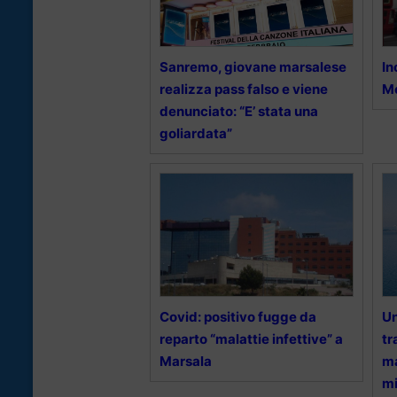
Sanremo, giovane marsalese
In
realizza pass falso e viene
Mo
denunciato: “E’ stata una
goliardata”
Covid: positivo fugge da
Un
reparto “malattie infettive” a
tr
Marsala
ma
mi