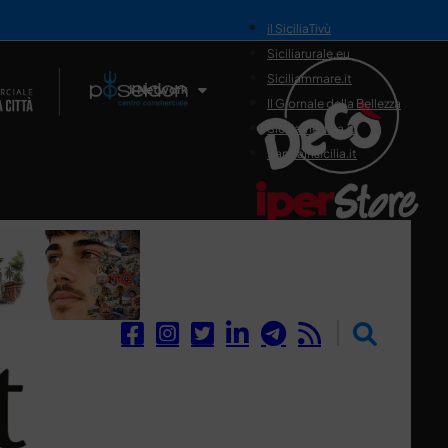
il SiciliaTivù
Siciliarurale.eu
Siciliammare.it
Il Network
Il Giornale della Bellezza
Siciliamedica.it
Sanitainsicilia.it