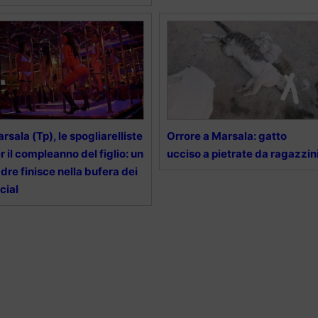
rsala (Tp), le spogliarelliste
Orrore a Marsala: gatto
r il compleanno del figlio: un
ucciso a pietrate da ragazzin
dre finisce nella bufera dei
cial