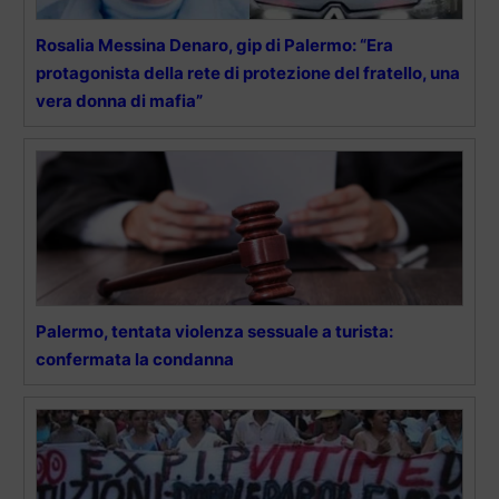
Rosalia Messina Denaro, gip di Palermo: “Era
protagonista della rete di protezione del fratello, una
vera donna di mafia”
Palermo, tentata violenza sessuale a turista:
confermata la condanna