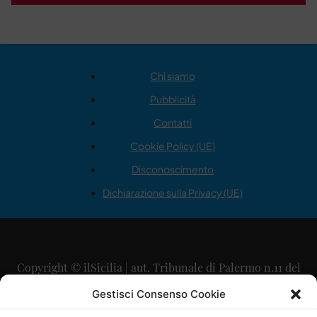
Chi siamo
Pubblicità
Contatti
Cookie Policy (UE)
Disconoscimento
Dichiarazione sulla Privacy (UE)
Copyright © ilSicilia | aut. Tribunale di Palermo n.11 del
29/09/2015
Gestisci Consenso Cookie
Editore: Mercurio Comunicazione Soc. Coop. A.R.L.