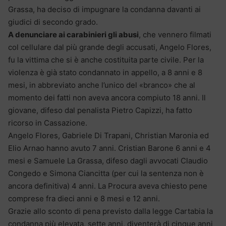
Grassa, ha deciso di impugnare la condanna davanti ai
giudici di secondo grado.
A denunciare ai carabinieri gli abusi
, che vennero filmati
col cellulare dal più grande degli accusati, Angelo Flores,
fu la vittima che si è anche costituita parte civile. Per la
violenza è già stato condannato in appello, a 8 anni e 8
mesi, in abbreviato anche l’unico del «branco» che al
momento dei fatti non aveva ancora compiuto 18 anni. Il
giovane, difeso dal penalista Pietro Capizzi, ha fatto
ricorso in Cassazione.
Angelo Flores, Gabriele Di Trapani, Christian Maronia ed
Elio Arnao hanno avuto 7 anni. Cristian Barone 6 anni e 4
mesi e Samuele La Grassa, difeso dagli avvocati Claudio
Congedo e Simona Ciancitta (per cui la sentenza non è
ancora definitiva) 4 anni. La Procura aveva chiesto pene
comprese fra dieci anni e 8 mesi e 12 anni.
Grazie allo sconto di pena previsto dalla legge Cartabia la
condanna più elevata, sette anni, diventerà di cinque anni