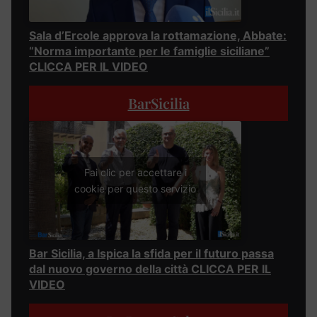
Sala d’Ercole approva la rottamazione, Abbate:
“Norma importante per le famiglie siciliane”
CLICCA PER IL VIDEO
BarSicilia
Fai clic per accettare i
cookie per questo servizio
Bar Sicilia, a Ispica la sfida per il futuro passa
dal nuovo governo della città CLICCA PER IL
VIDEO