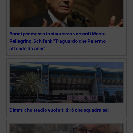
Bandi per messa in sicurezza versanti Monte
Pellegrino. Schifani: “Traguardo che Palermo
attende da anni”
Dimmi che stadio vuoi e ti dirò che squadra sei