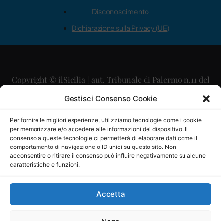
Disconoscimento
Dichiarazione sulla Privacy (UE)
Copyright © ilSicilia | aut. Tribunale di Palermo n.11 del
29/09/2015
Gestisci Consenso Cookie
Editore: Mercurio Comunicazione Soc. Coop. A.R.L.
Per fornire le migliori esperienze, utilizziamo tecnologie come i cookie
per memorizzare e/o accedere alle informazioni del dispositivo. Il
Direttore Editoriale: Maurizio Scaglione
consenso a queste tecnologie ci permetterà di elaborare dati come il
comportamento di navigazione o ID unici su questo sito. Non
Direttore Responsabile: Maria Calabrese
acconsentire o ritirare il consenso può influire negativamente su alcune
caratteristiche e funzioni.
p.zza Sant’Oliva, 9 – 90141 – Palermo – 091335557
P.IVA: 06334930820
Accetta
Mercurio Comunicazione Società Cooperativa a r.l. è
iscritta al Registro degli Operatori di Comunicazione al