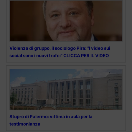
Violenza di gruppo, il sociologo Pira: “I video sui
social sono i nuovi trofei” CLICCA PER IL VIDEO
Stupro di Palermo: vittima in aula per la
testimonianza