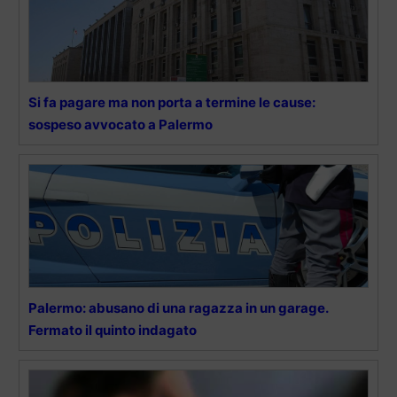
Si fa pagare ma non porta a termine le cause:
sospeso avvocato a Palermo
Palermo: abusano di una ragazza in un garage.
Fermato il quinto indagato