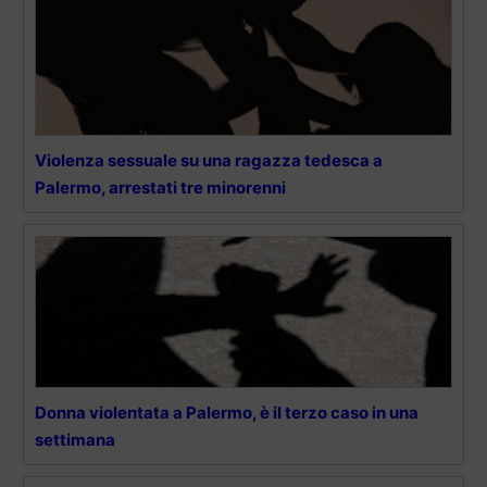
Violenza sessuale su una ragazza tedesca a
Palermo, arrestati tre minorenni
Donna violentata a Palermo, è il terzo caso in una
settimana