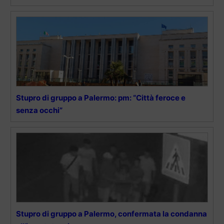
Stupro di gruppo a Palermo: pm: “Città feroce e
senza occhi”
Stupro di gruppo a Palermo, confermata la condanna