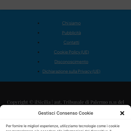
Chi siamo
Pubblicità
Contatti
Cookie Policy (UE)
Disconoscimento
Dichiarazione sulla Privacy (UE)
Copyright © ilSicilia | aut. Tribunale di Palermo n.11 del
29/09/2015
Gestisci Consenso Cookie
Editore: Mercurio Comunicazione Soc. Coop. A.R.L.
Per fornire le migliori esperienze, utilizziamo tecnologie come i cookie