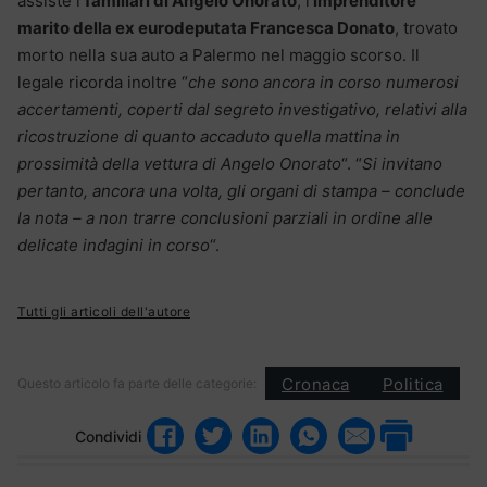
assiste i
familiari di Angelo Onorato
, l’
imprenditore
marito della ex eurodeputata Francesca Donato
, trovato
morto nella sua auto a Palermo nel maggio scorso. Il
legale ricorda inoltre “
che sono ancora in corso numerosi
accertamenti, coperti dal segreto investigativo, relativi alla
ricostruzione di quanto accaduto quella mattina in
prossimità della vettura di Angelo Onorato
“. “
Si invitano
pertanto, ancora una volta, gli organi di stampa – conclude
la nota – a non trarre conclusioni parziali in ordine alle
delicate indagini in corso
“.
Tutti gli articoli dell'autore
Cronaca
Politica
Questo articolo fa parte delle categorie:
Condividi