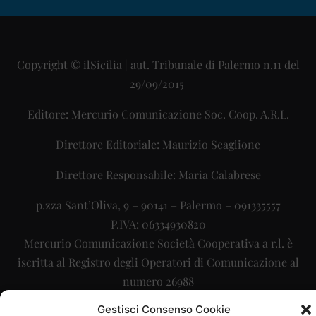
Copyright © ilSicilia | aut. Tribunale di Palermo n.11 del
29/09/2015
Editore: Mercurio Comunicazione Soc. Coop. A.R.L.
Direttore Editoriale: Maurizio Scaglione
Direttore Responsabile: Maria Calabrese
p.zza Sant’Oliva, 9 – 90141 – Palermo – 091335557
P.IVA: 06334930820
Mercurio Comunicazione Società Cooperativa a r.l. è
iscritta al Registro degli Operatori di Comunicazione al
numero 26988
Gestisci Consenso Cookie
Sito gestito da
La Digitale srl
–
info@ladigitale.it