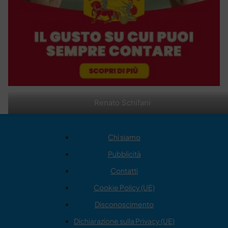
Renato Schifani
Chi siamo
Pubblicità
Contatti
Cookie Policy (UE)
Disconoscimento
Dichiarazione sulla Privacy (UE)