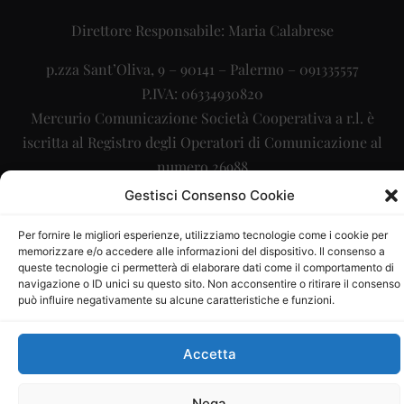
Direttore Responsabile: Maria Calabrese
p.zza Sant’Oliva, 9 – 90141 – Palermo – 091335557
P.IVA: 06334930820
Mercurio Comunicazione Società Cooperativa a r.l. è
iscritta al Registro degli Operatori di Comunicazione al
numero 26988
Gestisci Consenso Cookie
Sito gestito da
La Digitale srl
–
info@ladigitale.it
Per fornire le migliori esperienze, utilizziamo tecnologie come i cookie per
memorizzare e/o accedere alle informazioni del dispositivo. Il consenso a
queste tecnologie ci permetterà di elaborare dati come il comportamento di
navigazione o ID unici su questo sito. Non acconsentire o ritirare il consenso
può influire negativamente su alcune caratteristiche e funzioni.
Accetta
Nega