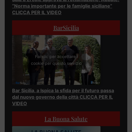
“Norma importante per le famiglie siciliane”
CLICCA PER IL VIDEO
BarSicilia
Fai clic per accettare i
cookie per questo servizio
Bar Sicilia, a Ispica la sfida per il futuro passa
dal nuovo governo della città CLICCA PER IL
VIDEO
La Buona Salute