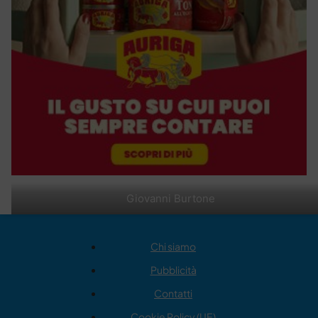
Giovanni Burtone
Chi siamo
Pubblicità
Contatti
Cookie Policy (UE)