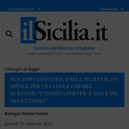
Cronache locali
Il Network
Fondato da Maurizio Scaglione
SABATO 8 AGOSTO 2026 - AGGIORNATO ALLE 12:53
I disegni di legge
SUICIDIO ASSISTITO, DALLA SICILIA IL PD
SPINGE PER UNA LEGGE CHIARA.
BURTONE: “L’INERZIA POLITICA NON È PIÙ
ACCETTABILE”
Giorgia Görner Enrile
giovedì 27 Febbraio 2025