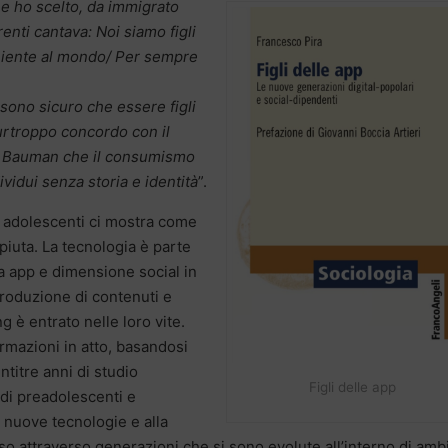
che ho scelto, da immigrato
enti cantava: Noi siamo figli
 niente al mondo/ Per sempre
sono sicuro che essere figli
urtroppo concordo con il
t Bauman che il consumismo
ividui senza storia e identità
”.
 adolescenti ci mostra come
piuta. La tecnologia è parte
ra app e dimensione social in
produzione di contenuti e
ng è entrato nelle loro vite.
ormazioni in atto, basandosi
ntitre anni di studio
Figli delle app
 di preadolescenti e
 nuove tecnologie e alla
so attraverso generazioni che si sono evolute all’interno di amb