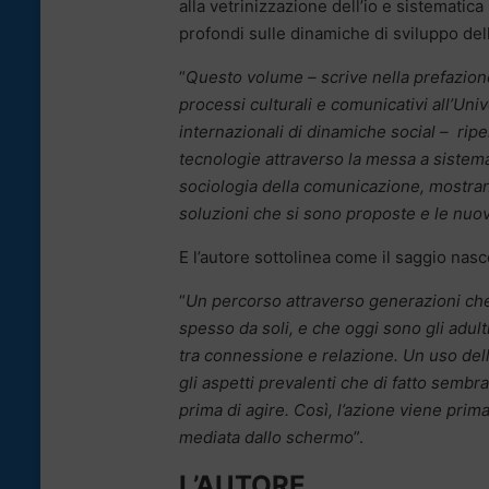
alla vetrinizzazione dell’io e sistematic
profondi sulle dinamiche di sviluppo de
“
Questo volume – scrive nella prefazione
processi culturali e comunicativi all’Un
internazionali di dinamiche social – rip
tecnologie attraverso la messa a sistema 
sociologia della comunicazione, mostrando 
soluzioni che si sono proposte e le nu
E l’autore sottolinea come il saggio nas
“
Un percorso attraverso generazioni che 
spesso da soli, e che oggi sono
gli adul
tra connessione e relazione. Un uso dell
gli aspetti prevalenti che di fatto semb
prima di agire. Così, l’azione viene pri
mediata dallo schermo
”.
L’AUTORE