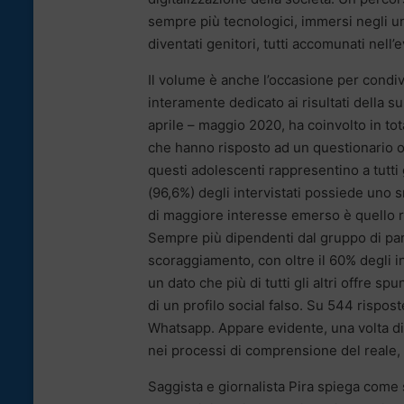
sempre più tecnologici, immersi negli un
diventati genitori, tutti accomunati nell
Il volume è anche l’occasione per condivide
interamente dedicato ai risultati della s
aprile – maggio 2020, ha coinvolto in tot
che hanno risposto ad un questionario 
questi adolescenti rappresentino a tutti 
(96,6%) degli intervistati possiede uno 
di maggiore interesse emerso è quello rel
Sempre più dipendenti dal gruppo di par
scoraggiamento, con oltre il 60% degli i
un dato che più di tutti gli altri offre s
di un profilo social falso. Su 544 rispos
Whatsapp. Appare evidente, una volta di 
nei processi di comprensione del reale, e
Saggista e giornalista Pira spiega come