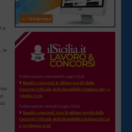
i e
, le
Pubblicazione: mercoledì 8 Luglio 2026
Bandi e concorsi: le ultime novità dalla
omia
Gazzetta Ufficiale della Repubblica Italiana del 3 e
7 luglio 2026
no
sto
Pubblicazione: venerdì 3 Luglio 2026
Bandi e concorsi: ecco le ultime novità dalla
Gazzetta Ufficiale della Repubblica Italiana del 26
e 30 giugno 2026