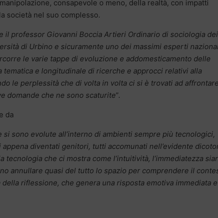
a manipolazione, consapevole o meno, della realtà, con impatti
lla società nel suo complesso.
 il professor Giovanni Boccia Artieri Ordinario di sociologia dei
iversità di Urbino e sicuramente uno dei massimi esperti nazional
ercorre le varie tappe di evoluzione e addomesticamento delle
tematica e longitudinale di ricerche e approcci relativi alla
le perplessità che di volta in volta ci si è trovati ad affrontare
ove domande che ne sono scaturite
”.
ce da
si sono evolute all’interno di ambienti sempre più tecnologici,
ti appena diventati genitori, tutti accomunati nell’evidente dicot
a tecnologia che ci mostra come l’intuitività, l’immediatezza sia
rano annullare quasi del tutto lo spazio per comprendere il conte
ma della riflessione, che genera una risposta emotiva immediata e