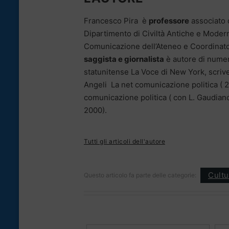
Francesco Pira è
professore
associato d
Dipartimento di Civiltà Antiche e Modern
Comunicazione dell’Ateneo e Coordinato
saggista e giornalista
è autore di numero
statunitense La Voce di New York, scrive 
Angeli La net comunicazione politica ( 2
comunicazione politica ( con L. Gaudiano 
2000).
Tutti gli articoli dell'autore
Cultu
Questo articolo fa parte delle categorie: