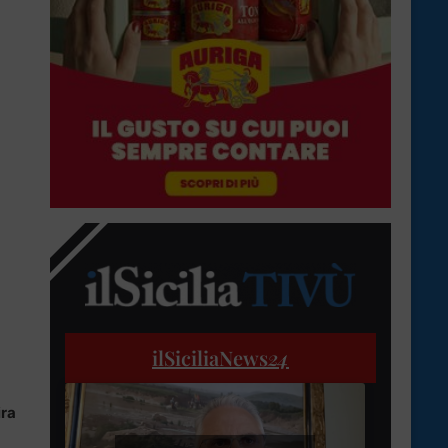
ilSiciliaNews
24
ira