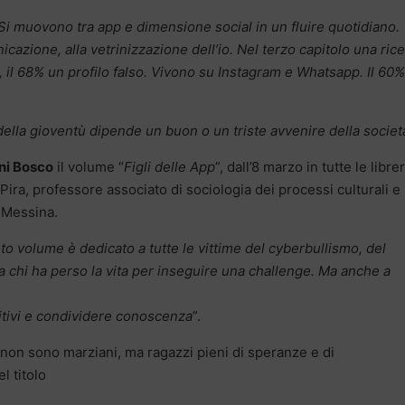
Si muovono tra app e dimensione social in un fluire quotidiano.
azione, alla vetrinizzazione dell’io. Nel terzo capitolo una ric
, il 68% un profilo falso. Vivono su Instagram e Whatsapp. Il 60%
della gioventù dipende un buon o un triste avvenire della societ
ni Bosco
il volume “
Figli delle App
”, dall’8 marzo in tutte le libre
 Pira, professore associato di sociologia dei processi culturali e
i Messina.
o volume è dedicato a tutte le vittime del cyberbullismo, del
 a chi ha perso la vita per inseguire una challenge. Ma anche a
tivi e condividere conoscenza
”.
e non sono marziani, ma ragazzi pieni di speranze e di
el titolo