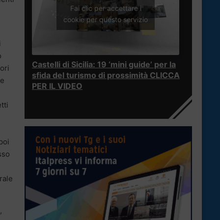
Fai clic per accettare i
cookie per questo servizio
i
o
Castelli di Sicilia: 19 ‘mini guide’ per la
ori
sfida del turismo di prossimità CLICCA
me
PER IL VIDEO
tti
poi
sso
rale
,