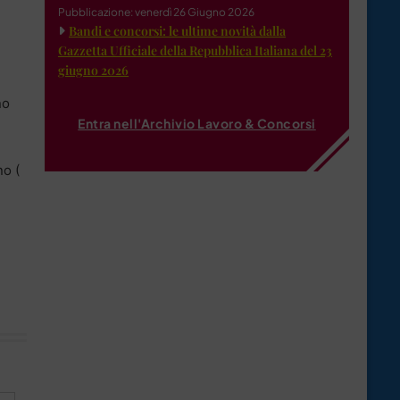
Pubblicazione: venerdì 26 Giugno 2026
Bandi e concorsi: le ultime novità dalla
Gazzetta Ufficiale della Repubblica Italiana del 23
giugno 2026
no
Entra nell'Archivio Lavoro & Concorsi
no (