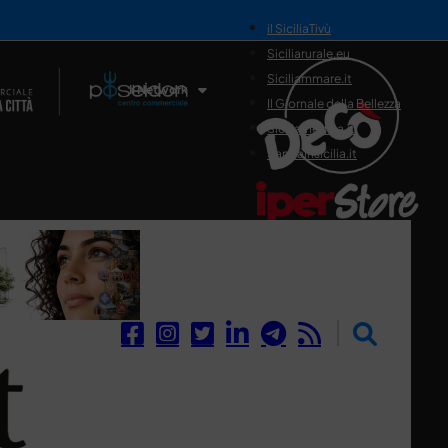
il SiciliaTivù
Siciliarurale.eu
Siciliammare.it
Il Network
Il Giornale della Bellezza
Siciliamedica.it
Sanitainsicilia.it