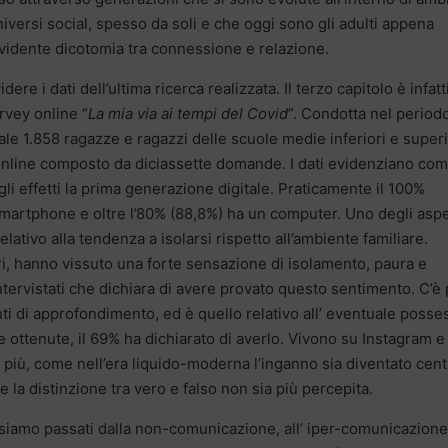
iversi social, spesso da soli e che oggi sono gli adulti appena
’evidente dicotomia tra connessione e relazione.
re i dati dell’ultima ricerca realizzata. Il terzo capitolo è infatt
urvey online “
La mia via ai tempi del Covid
”. Condotta nel period
ale 1.858 ragazze e ragazzi delle scuole medie inferiori e superi
online composto da diciassette domande. I dati evidenziano co
gli effetti la prima generazione digitale. Praticamente il 100%
smartphone e oltre l’80% (88,8%) ha un computer. Uno degli aspe
ativo alla tendenza a isolarsi rispetto all’ambiente familiare.
i, hanno vissuto una forte sensazione di isolamento, paura e
ntervistati che dichiara di avere provato questo sentimento. C’è 
punti di approfondimento, ed è quello relativo all’ eventuale posse
te ottenute, il 69% ha dichiarato di averlo. Vivono su Instagram e
più, come nell’era liquido-moderna l’inganno sia diventato cent
 la distinzione tra vero e falso non sia più percepita.
 siamo passati dalla non-comunicazione, all’ iper-comunicazione