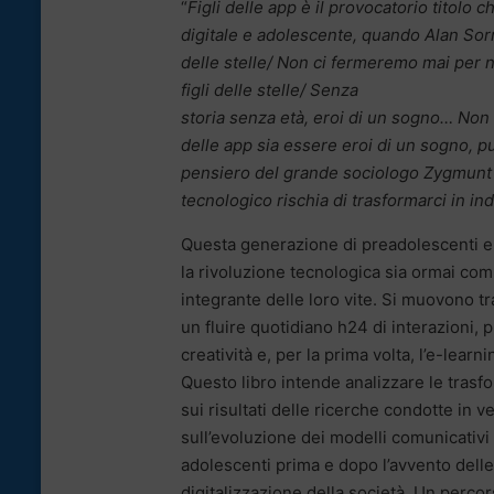
“
Figli delle app è il provocatorio titolo 
digitale e adolescente, quando Alan Sorr
delle stelle/ Non ci fermeremo mai per
figli delle stelle/ Senza
storia senza età, eroi di un sogno… Non 
delle app sia essere eroi di un sogno, p
pensiero del grande sociologo Zygmun
tecnologico rischia di trasformarci in ind
Questa generazione di preadolescenti e
la rivoluzione tecnologica sia ormai com
integrante delle loro vite. Si muovono t
un fluire quotidiano h24 di interazioni, 
creatività e, per la prima volta, l’e-learni
Questo libro intende analizzare le trasf
sui risultati delle ricerche condotte in ve
sull’evoluzione dei modelli comunicativi
adolescenti prima e dopo l’avvento delle
digitalizzazione della società. Un percor