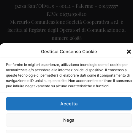
p.zza Sant’Oliva, 9 – 90141 – Palermo – 091335557
P.IVA: 06334930820
Mercurio Comunicazione Società Cooperativa a r.l. è
iscritta al Registro degli Operatori di Comunicazione al
numero 26988
Sito gestito da
La Digitale srl
–
info@ladigitale.it
Gestisci Consenso Cookie
Per fornire le migliori esperienze, utilizziamo tecnologie come i cookie per
memorizzare e/o accedere alle informazioni del dispositivo. Il consenso a
queste tecnologie ci permetterà di elaborare dati come il comportamento di
navigazione o ID unici su questo sito. Non acconsentire o ritirare il consenso
può influire negativamente su alcune caratteristiche e funzioni.
Accetta
Nega