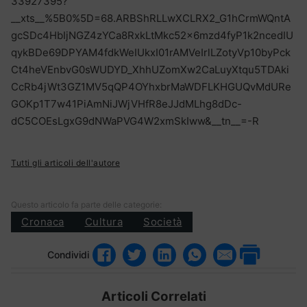
33927395?
__xts__%5B0%5D=68.ARBShRLLwXCLRX2_G1hCrmWQntA
gcSDc4HbIjNGZ4zYCa8RxkLtMkc52x6mzd4fyP1k2ncedIU
qykBDe69DPYAM4fdkWeIUkxI01rAMVeIrlLZotyVp10byPck
Ct4heVEnbvG0sWUDYD_XhhUZomXw2CaLuyXtqu5TDAki
CcRb4jWt3GZ1MV5qQP4OYhxbrMaWDFLKHGUQvMdURe
GOKp1T7w41PiAmNiJWjVHfR8eJJdMLhg8dDc-
dC5COEsLgxG9dNWaPVG4W2xmSkIww&__tn__=-R
Tutti gli articoli dell'autore
Questo articolo fa parte delle categorie:
Cronaca
Cultura
Società
Condividi
Articoli Correlati