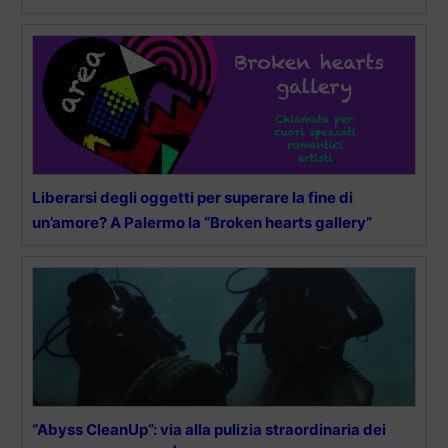
Liberarsi degli oggetti per superare la fine di
un’amore? A Palermo la “Broken hearts gallery”
“Abyss CleanUp”: via alla pulizia straordinaria dei