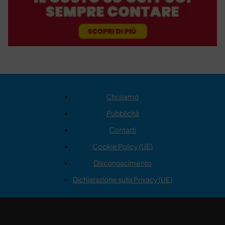
Chi siamo
Pubblicità
Contatti
Cookie Policy (UE)
Disconoscimento
Dichiarazione sulla Privacy (UE)