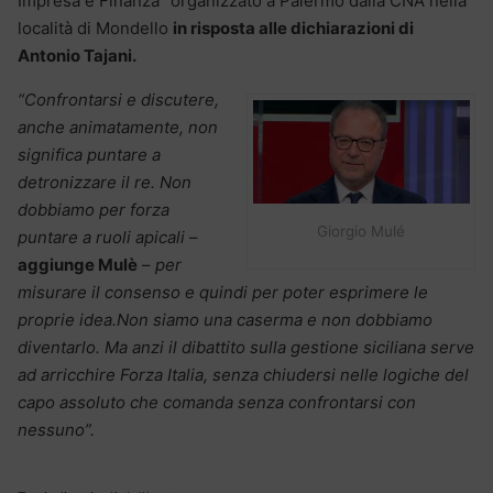
Impresa e Finanza” organizzato a Palermo dalla CNA nella
località di Mondello
in risposta alle dichiarazioni di
Antonio Tajani.
“Confrontarsi e discutere,
anche animatamente, non
significa puntare a
detronizzare il re. Non
dobbiamo per forza
Giorgio Mulé
puntare a ruoli apicali
–
aggiunge Mulè
–
per
misurare il consenso e quindi per poter esprimere le
proprie idea.Non siamo una caserma e non dobbiamo
diventarlo. Ma anzi il dibattito sulla gestione siciliana serve
ad arricchire Forza Italia, senza chiudersi nelle logiche del
capo assoluto che comanda senza confrontarsi con
nessuno”.