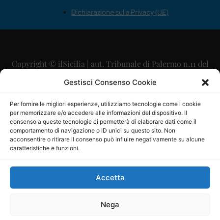
Dichiarazione sulla Privacy (UE)
Copyright © ilSicilia | aut. Tribunale di Palermo n.11 del
29/09/2015
Gestisci Consenso Cookie
Editore: Mercurio Comunicazione Soc. Coop. A.R.L.
Per fornire le migliori esperienze, utilizziamo tecnologie come i cookie
per memorizzare e/o accedere alle informazioni del dispositivo. Il
Direttore Editoriale: Maurizio Scaglione
consenso a queste tecnologie ci permetterà di elaborare dati come il
comportamento di navigazione o ID unici su questo sito. Non
Direttore Responsabile: Maria Calabrese
acconsentire o ritirare il consenso può influire negativamente su alcune
caratteristiche e funzioni.
p.zza Sant’Oliva, 9 – 90141 – Palermo – 091335557
P.IVA: 06334930820
Accetta
Mercurio Comunicazione Società Cooperativa a r.l. è
iscritta al Registro degli Operatori di Comunicazione al
Nega
numero 26988