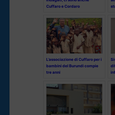
Cuffaro e Cordaro
st
L’associazione di Cuffaro per i
Si
bambini del Burundi compie
di
tre anni
in