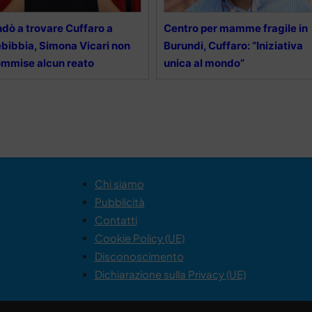
dò a trovare Cuffaro a
Centro per mamme fragile in
bibbia, Simona Vicari non
Burundi, Cuffaro: “Iniziativa
mmise alcun reato
unica al mondo”
Chi siamo
Pubblicità
Contatti
Cookie Policy (UE)
Disconoscimento
Dichiarazione sulla Privacy (UE)