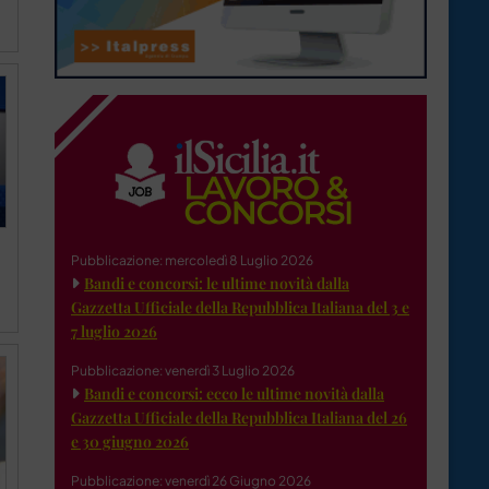
Pubblicazione: mercoledì 8 Luglio 2026
Bandi e concorsi: le ultime novità dalla
Gazzetta Ufficiale della Repubblica Italiana del 3 e
7 luglio 2026
Pubblicazione: venerdì 3 Luglio 2026
Bandi e concorsi: ecco le ultime novità dalla
Gazzetta Ufficiale della Repubblica Italiana del 26
e 30 giugno 2026
Pubblicazione: venerdì 26 Giugno 2026