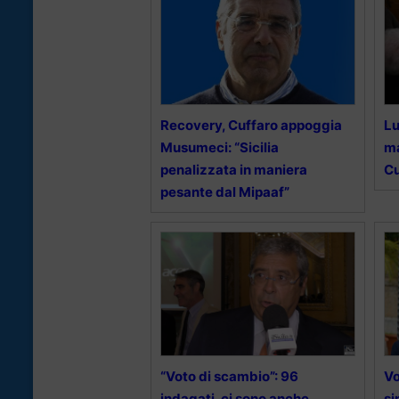
Recovery, Cuffaro appoggia
Lu
Musumeci: “Sicilia
ma
penalizzata in maniera
Cu
pesante dal Mipaaf”
“Voto di scambio”: 96
Vo
indagati, ci sono anche
si