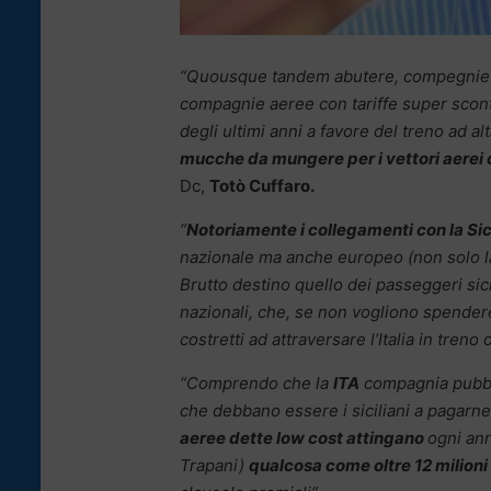
“Quousque tandem abutere, compegnie aer
compagnie aeree con tariffe super sconta
degli ultimi anni a favore del treno ad al
mucche da mungere per i vettori aerei 
Dc,
Totò Cuffaro.
“
Notoriamente i collegamenti con la Sici
nazionale ma anche europeo (non solo la
Brutto destino quello dei passeggeri sicil
nazionali, che, se non vogliono spendere 
costretti ad attraversare l’Italia in treno 
“Comprendo che la
ITA
compagnia pubbli
che debbano essere i siciliani a pagarne 
aeree dette low cost attingano
ogni ann
Trapani)
qualcosa come oltre 12 milioni