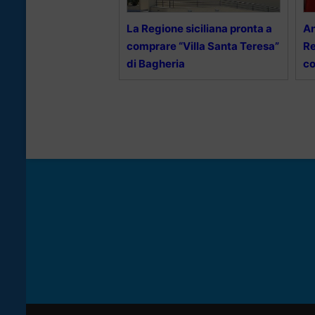
La Regione siciliana pronta a
An
comprare “Villa Santa Teresa”
Re
di Bagheria
co