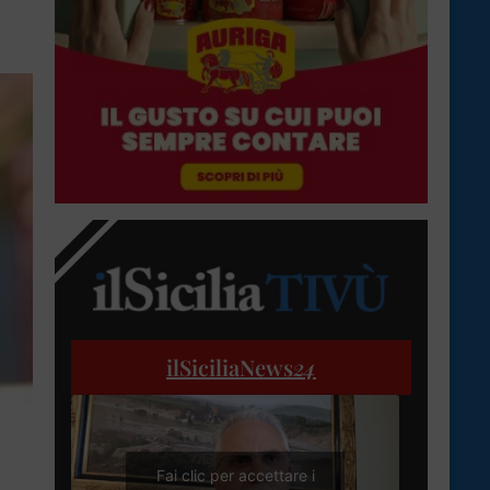
ilSiciliaNews
24
Fai clic per accettare i