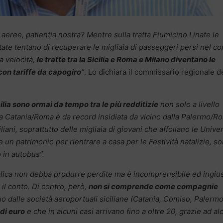
ee, patientia nostra? Mentre sulla tratta Fiumicino Linate le
te tentano di recuperare le migliaia di passeggeri persi nel co
ta velocità,
le tratte tra la Sicilia e Roma e Milano diventano le
con tariffe da capogiro
“
. Lo dichiara il commissario regionale d
lia sono ormai da tempo tra le più redditizie
non solo a livello
 Catania/Roma è da record insidiata da vicino dalla Palermo/R
iani, soprattutto delle migliaia di giovani che affollano le Univer
un patrimonio per rientrare a casa per le Festività natalizie, s
o in autobus”.
ca non debba produrre perdite ma è incomprensibile ed ingiu
il conto. Di contro, però,
non si comprende come compagnie
o dalle società aeroportuali siciliane (Catania, Comiso, Palermo
 di euro
e che in alcuni casi arrivano fino a oltre 20, grazie ad a