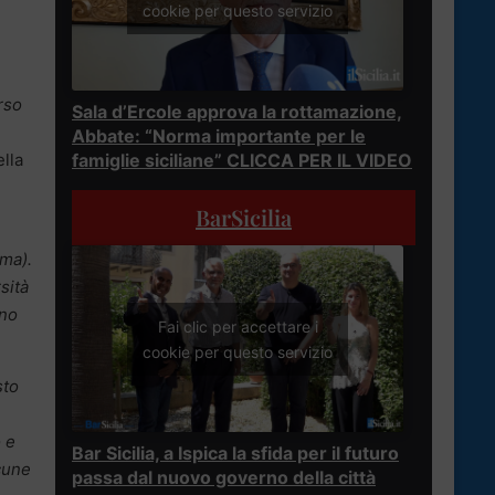
cookie per questo servizio
rso
Sala d’Ercole approva la rottamazione,
Abbate: “Norma importante per le
ella
famiglie siciliane” CLICCA PER IL VIDEO
BarSicilia
oma).
sità
ono
Fai clic per accettare i
cookie per questo servizio
sto
 e
Bar Sicilia, a Ispica la sfida per il futuro
lcune
passa dal nuovo governo della città