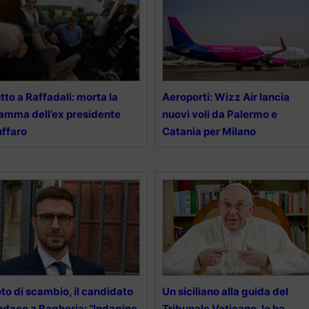
tto a Raffadali: morta la
Aeroporti: Wizz Air lancia
mma dell’ex presidente
nuovi voli da Palermo e
ffaro
Catania per Milano
to di scambio, il candidato
Un siciliano alla guida del
ndaco a Bagheria: “Indagine
Tribunale Vaticano, lo ha