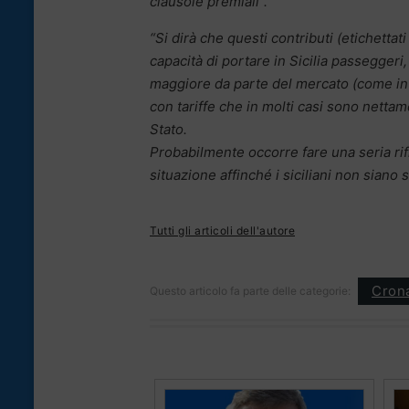
clausole premiali”.
“Si dirà che questi contributi (etichett
capacità di portare in Sicilia passegger
maggiore da parte del mercato (come i
con tariffe che in molti casi sono nettam
Stato.
Probabilmente occorre fare una seria rifl
situazione affinché i siciliani non siano 
Tutti gli articoli dell'autore
Cron
Questo articolo fa parte delle categorie: