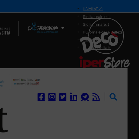
il SiciliaTivù
Siciliarurale.eu
Siciliammare.it
Il Network
Il Giornale della Bellezza
Siciliamedica.it
Sanitainsicilia.it