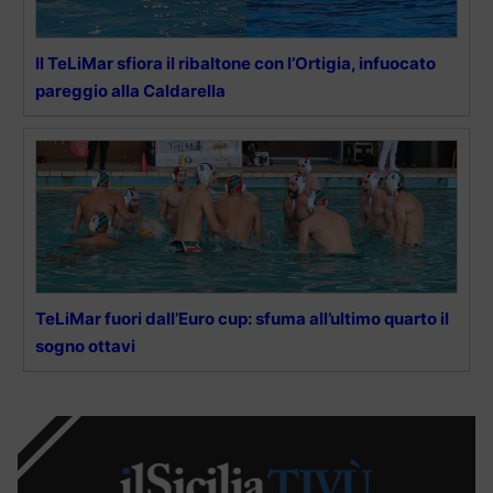
Il TeLiMar sfiora il ribaltone con l’Ortigia, infuocato
pareggio alla Caldarella
TeLiMar fuori dall’Euro cup: sfuma all’ultimo quarto il
sogno ottavi