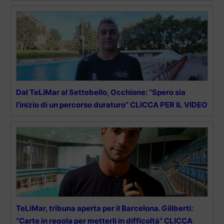
Dal TeLiMar al Settebello, Occhione: “Spero sia
l’inizio di un percorso duraturo” CLICCA PER IL VIDEO
TeLiMar, tribuna aperta per il Barcelona. Giliberti:
“Carte in regola per metterli in difficoltà” CLICCA