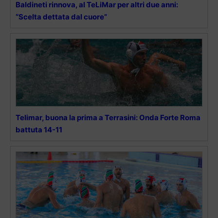
Baldineti rinnova, al TeLiMar per altri due anni:
“Scelta dettata dal cuore”
Telimar, buona la prima a Terrasini: Onda Forte Roma
battuta 14-11