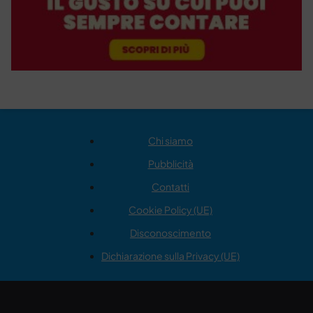
Chi siamo
Pubblicità
Contatti
Cookie Policy (UE)
Disconoscimento
Dichiarazione sulla Privacy (UE)