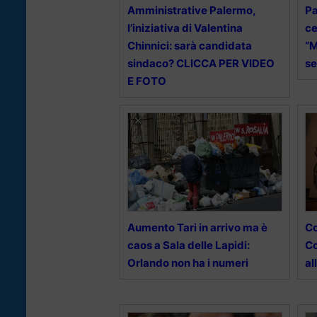
Amministrative Palermo,
Pa
l’iniziativa di Valentina
ce
Chinnici: sarà candidata
“M
sindaco? CLICCA PER VIDEO
se
E FOTO
Aumento Tari in arrivo ma è
Co
caos a Sala delle Lapidi:
Co
Orlando non ha i numeri
al