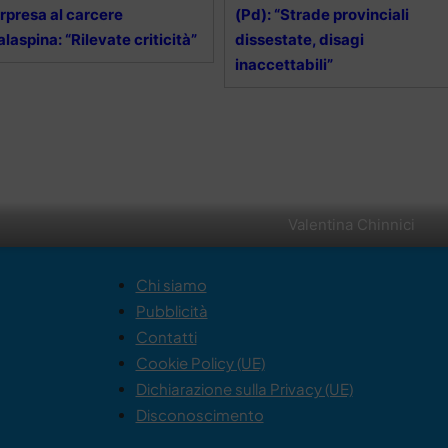
rpresa al carcere
(Pd): “Strade provinciali
laspina: “Rilevate criticità”
dissestate, disagi
inaccettabili”
Valentina Chinnici
Chi siamo
Pubblicità
Contatti
Cookie Policy (UE)
Dichiarazione sulla Privacy (UE)
Disconoscimento