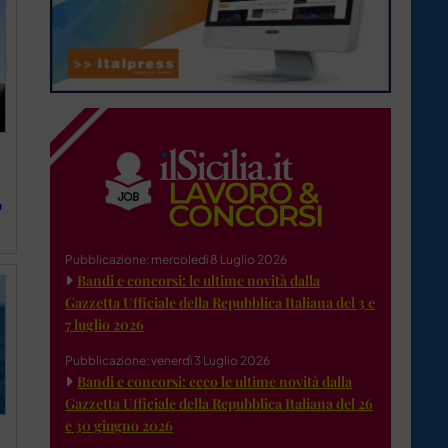
o
Pubblicazione: mercoledì 8 Luglio 2026
Bandi e concorsi: le ultime novità dalla
Gazzetta Ufficiale della Repubblica Italiana del 3 e
7 luglio 2026
Pubblicazione: venerdì 3 Luglio 2026
Bandi e concorsi: ecco le ultime novità dalla
Gazzetta Ufficiale della Repubblica Italiana del 26
e 30 giugno 2026