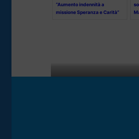
“Aumento indennità a
so
missione Speranza e Carità”
Ma