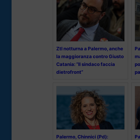
Ztl notturna a Palermo, anche
Pa
la maggioranza contro Giusto
ma
Catania: “Il sindaco faccia
po
dietrofront”
pa
Palermo, Chinnici (Pd):
Pa