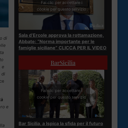
Fai clic per accettare i
cookie per questo servizio
Sala d’Ercole approva la rottamazione,
o di
Abbate: “Norma importante per le
lle
famiglie siciliane” CLICCA PER IL VIDEO
ta
to
BarSicilia
, e
 di
ice
Fai clic per accettare i
cookie per questo servizio
tà
ero e
Bar Sicilia, a Ispica la sfida per il futuro
lla