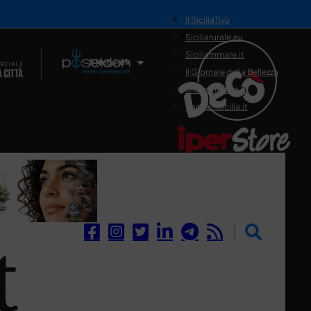
il SiciliaTivù
Siciliarurale.eu
Siciliammare.it
Il Network
Il Giornale della Bellezza
Siciliamedica.it
Sanitainsicilia.it