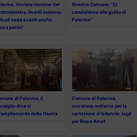
lermo, rinviata riunione del
Sinistra Comune: “Ci
ntrosinistra. Avanti insieme:
candidiamo alla guida di
iceli vada avanti anche
Palermo”
nza partiti”
mune di Palermo, il
Comune di Palermo,
nsiglio dice sì
maratona notturna per la
l’ampliamento della Giunta
variazione di bilancio: tagli
per Rap e Amat