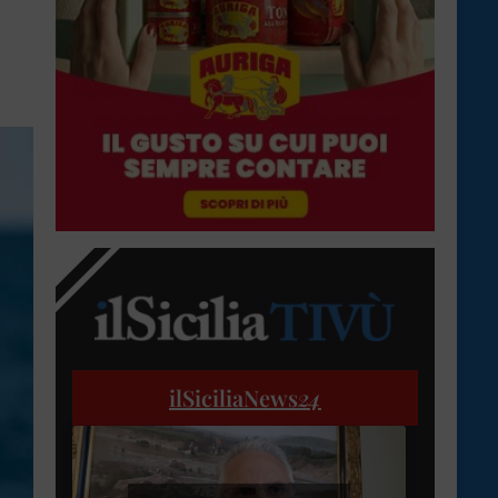
ilSiciliaNews
24