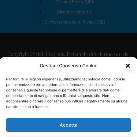
Cookie Policy (UE)
Disconoscimento
Dichiarazione sulla Privacy (UE)
Copyright © ilSicilia | aut. Tribunale di Palermo n.11 del
29/09/2015
Gestisci Consenso Cookie
Editore: Mercurio Comunicazione Soc. Coop. A.R.L.
Per fornire le migliori esperienze, utilizziamo tecnologie come i cookie
per memorizzare e/o accedere alle informazioni del dispositivo. Il
Direttore Editoriale: Maurizio Scaglione
consenso a queste tecnologie ci permetterà di elaborare dati come il
comportamento di navigazione o ID unici su questo sito. Non
Direttore Responsabile: Maria Calabrese
acconsentire o ritirare il consenso può influire negativamente su alcune
caratteristiche e funzioni.
p.zza Sant’Oliva, 9 – 90141 – Palermo – 091335557
P.IVA: 06334930820
Accetta
Mercurio Comunicazione Società Cooperativa a r.l. è