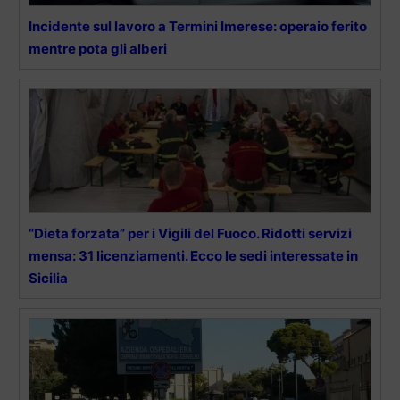
Incidente sul lavoro a Termini Imerese: operaio ferito
mentre pota gli alberi
“Dieta forzata” per i Vigili del Fuoco. Ridotti servizi
mensa: 31 licenziamenti. Ecco le sedi interessate in
Sicilia