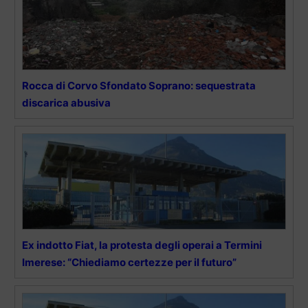
Rocca di Corvo Sfondato Soprano: sequestrata
discarica abusiva
Ex indotto Fiat, la protesta degli operai a Termini
Imerese: “Chiediamo certezze per il futuro”