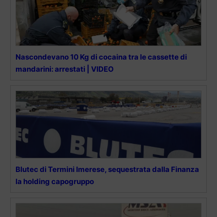
Nascondevano 10 Kg di cocaina tra le cassette di
mandarini: arrestati | VIDEO
Blutec di Termini Imerese, sequestrata dalla Finanza
la holding capogruppo