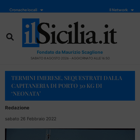
Cronache locali
Il Network
Fondato da Maurizio Scaglione
SABATO 8 AGOSTO 2026 - AGGIORNATO ALLE 16:50
TERMINI IMERESE, SEQUESTRATI DALLA
CAPITANERIA DI PORTO 30 KG DI
‘NEONATA’
Redazione
sabato 26 Febbraio 2022