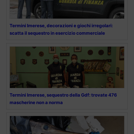
Termini Imerese, decorazioni e giochi irregolari:
scatta il sequestro in esercizio commerciale
Termini Imerese, sequestro della Gdf: trovate 476
mascherine non a norma