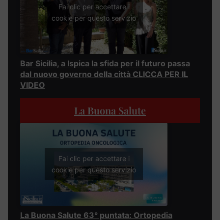
Fai clic per accettare i
cookie per questo servizio
Bar Sicilia, a Ispica la sfida per il futuro passa
dal nuovo governo della città CLICCA PER IL
VIDEO
La Buona Salute
Fai clic per accettare i
cookie per questo servizio
La Buona Salute 63° puntata: Ortopedia