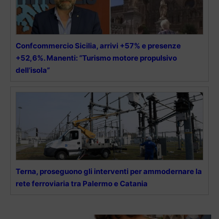
Confcommercio Sicilia, arrivi +57% e presenze
+52,6%. Manenti: “Turismo motore propulsivo
dell’isola”
Terna, proseguono gli interventi per ammodernare la
rete ferroviaria tra Palermo e Catania