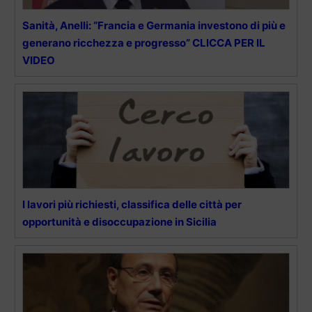
Sanità, Anelli: “Francia e Germania investono di più e
generano ricchezza e progresso” CLICCA PER IL
VIDEO
I lavori più richiesti, classifica delle città per
opportunità e disoccupazione in Sicilia