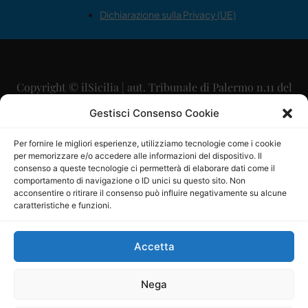
Dichiarazione sulla Privacy (UE)
Copyright © ilSicilia | aut. Tribunale di Palermo n.11 del
29/09/2015
Gestisci Consenso Cookie
Editore: Mercurio Comunicazione Soc. Coop. A.R.L.
Per fornire le migliori esperienze, utilizziamo tecnologie come i cookie
per memorizzare e/o accedere alle informazioni del dispositivo. Il
Direttore Editoriale: Maurizio Scaglione
consenso a queste tecnologie ci permetterà di elaborare dati come il
comportamento di navigazione o ID unici su questo sito. Non
Direttore Responsabile: Maria Calabrese
acconsentire o ritirare il consenso può influire negativamente su alcune
caratteristiche e funzioni.
p.zza Sant’Oliva, 9 – 90141 – Palermo – 091335557
P.IVA: 06334930820
Accetta
Mercurio Comunicazione Società Cooperativa a r.l. è
iscritta al Registro degli Operatori di Comunicazione al
Nega
numero 26988