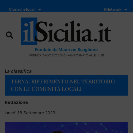
Cronache locali
Il Network
Fondato da Maurizio Scaglione
VENERDÌ 7 AGOSTO 2026 - AGGIORNATO ALLE 15:38
La classifica
TERNA: RIFERIMENTO NEL TERRITORIO
CON LE COMUNITÀ LOCALI
Redazione
lunedì 18 Settembre 2023