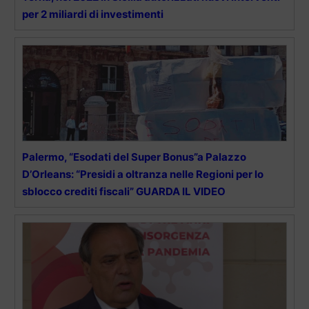
per 2 miliardi di investimenti
Palermo, “Esodati del Super Bonus”a Palazzo
D’Orleans: “Presidi a oltranza nelle Regioni per lo
sblocco crediti fiscali” GUARDA IL VIDEO