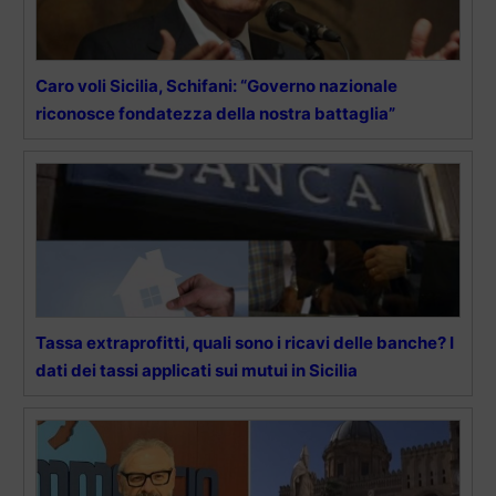
Caro voli Sicilia, Schifani: “Governo nazionale
riconosce fondatezza della nostra battaglia”
Tassa extraprofitti, quali sono i ricavi delle banche? I
dati dei tassi applicati sui mutui in Sicilia