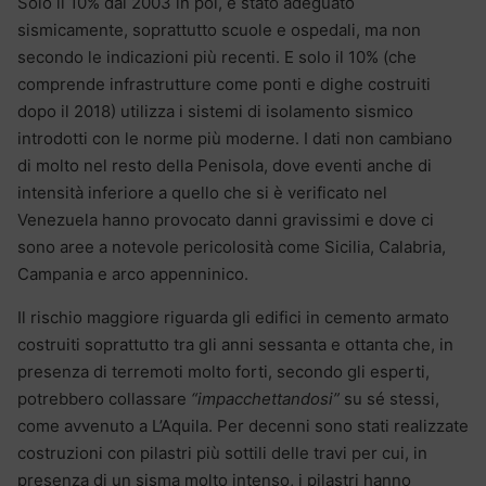
Solo il 10% dal 2003 in poi, è stato adeguato
sismicamente, soprattutto scuole e ospedali, ma non
secondo le indicazioni più recenti. E solo il 10% (che
comprende infrastrutture come ponti e dighe costruiti
dopo il 2018) utilizza i sistemi di isolamento sismico
introdotti con le norme più moderne. I dati non cambiano
di molto nel resto della Penisola, dove eventi anche di
intensità inferiore a quello che si è verificato nel
Venezuela hanno provocato danni gravissimi e dove ci
sono aree a notevole pericolosità come Sicilia, Calabria,
Campania e arco appenninico.
Il rischio maggiore riguarda gli edifici in cemento armato
costruiti soprattutto tra gli anni sessanta e ottanta che, in
presenza di terremoti molto forti, secondo gli esperti,
potrebbero collassare
“impacchettandosi”
su sé stessi,
come avvenuto a L’Aquila. Per decenni sono stati realizzate
costruzioni con pilastri più sottili delle travi per cui, in
presenza di un sisma molto intenso, i pilastri hanno