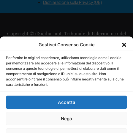
Dichiarazione sulla Privacy (UE)
Copyright © ilSicilia | aut. Tribunale di Palermo n.11 del
29/09/2015
Gestisci Consenso Cookie
Editore: Mercurio Comunicazione Soc. Coop. A.R.L.
Per fornire le migliori esperienze, utilizziamo tecnologie come i cookie
per memorizzare e/o accedere alle informazioni del dispositivo. Il
Direttore Editoriale: Maurizio Scaglione
consenso a queste tecnologie ci permetterà di elaborare dati come il
comportamento di navigazione o ID unici su questo sito. Non
Direttore Responsabile: Maria Calabrese
acconsentire o ritirare il consenso può influire negativamente su alcune
caratteristiche e funzioni.
p.zza Sant’Oliva, 9 – 90141 – Palermo – 091335557
P.IVA: 06334930820
Accetta
Mercurio Comunicazione Società Cooperativa a r.l. è
iscritta al Registro degli Operatori di Comunicazione al
Nega
numero 26988