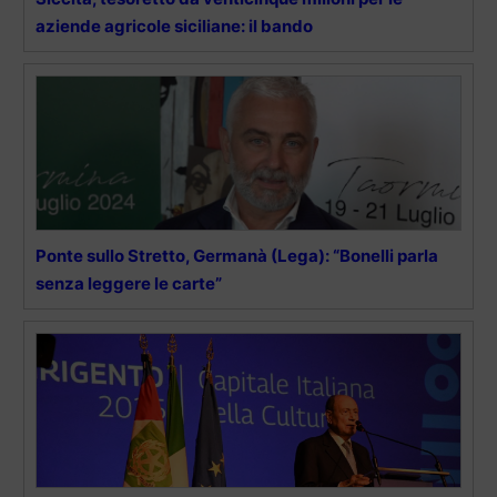
aziende agricole siciliane: il bando
Ponte sullo Stretto, Germanà (Lega): “Bonelli parla
senza leggere le carte”