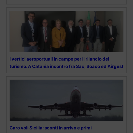
I vertici aeroportuali in campo per il rilancio del
turismo. A Catania incontro fra Sac, Soaco ed Airgest
Caro voli Sicilia: sconti in arrivo e primi