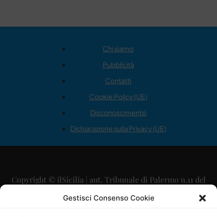
Chi siamo
Pubblicità
Contatti
Cookie Policy (UE)
Disconoscimento
Dichiarazione sulla Privacy (UE)
Copyright © ilSicilia | aut. Tribunale di Palermo n.11 del
29/09/2015
Gestisci Consenso Cookie
Editore: Mercurio Comunicazione Soc. Coop. A.R.L.