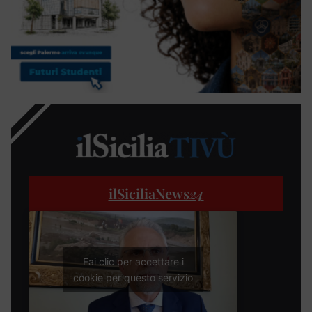
ilSiciliaNews
24
Fai clic per accettare i
cookie per questo servizio