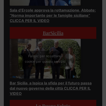
Sala d’Ercole approva la rottamazione, Abbate:
“Norma importante per le famiglie siciliane”
CLICCA PER IL VIDEO
BarSicilia
Fai clic per accettare i
cookie per questo servizio
Bar Sicilia, a Ispica la sfida per il futuro passa
dal nuovo governo della città CLICCA PER IL
VIDEO
La Buona Salute