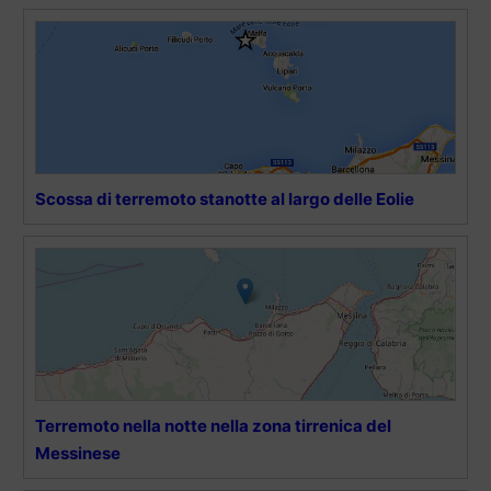
Scossa di terremoto stanotte al largo delle Eolie
Terremoto nella notte nella zona tirrenica del
Messinese