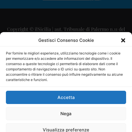
Copyright © ilSicilia | aut. Tribunale di Palermo n.11 del
29/09/2015
Gestisci Consenso Cookie
Editore: Mercurio Comunicazione Soc. Coop. A.R.L.
Per fornire le migliori esperienze, utilizziamo tecnologie come i cookie
per memorizzare e/o accedere alle informazioni del dispositivo. Il
Direttore Editoriale: Maurizio Scaglione
consenso a queste tecnologie ci permetterà di elaborare dati come il
comportamento di navigazione o ID unici su questo sito. Non
Direttore Responsabile: Maria Calabrese
acconsentire o ritirare il consenso può influire negativamente su alcune
caratteristiche e funzioni.
p.zza Sant’Oliva, 9 – 90141 – Palermo – 091335557
P.IVA: 06334930820
Accetta
Mercurio Comunicazione Società Cooperativa a r.l. è
iscritta al Registro degli Operatori di Comunicazione al
Nega
numero 26988
Visualizza preferenze