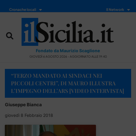
Cronache locali
Il Network
Fondato da Maurizio Scaglione
GIOVEDÌ 6 AGOSTO 2026 - AGGIORNATO ALLE 19:40
“TERZO MANDATO AI SINDACI NEI
PICCOLI CENTRI”, DI MAURO ILLUSTRA
L’IMPEGNO DELL’ARS [VIDEO INTERVISTA]
Giuseppe Bianca
giovedì 8 Febbraio 2018