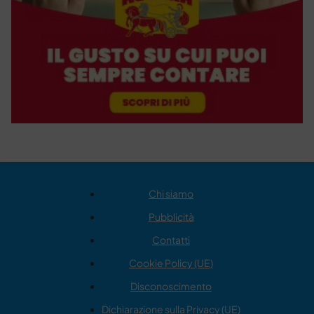
Chi siamo
Pubblicità
Contatti
Cookie Policy (UE)
Disconoscimento
Dichiarazione sulla Privacy (UE)