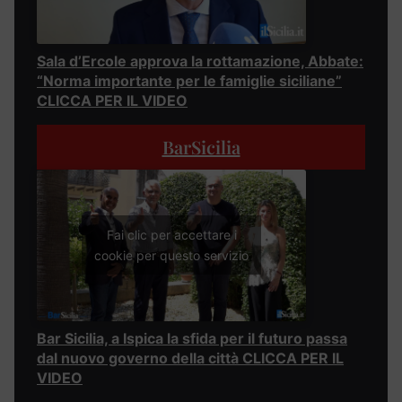
Sala d’Ercole approva la rottamazione, Abbate:
“Norma importante per le famiglie siciliane”
CLICCA PER IL VIDEO
BarSicilia
Fai clic per accettare i
cookie per questo servizio
Bar Sicilia, a Ispica la sfida per il futuro passa
dal nuovo governo della città CLICCA PER IL
VIDEO