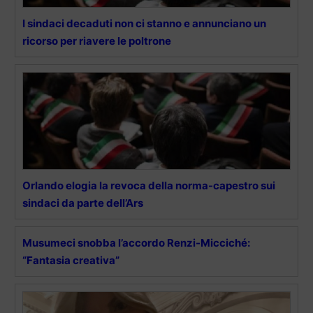
I sindaci decaduti non ci stanno e annunciano un
ricorso per riavere le poltrone
Orlando elogia la revoca della norma-capestro sui
sindaci da parte dell’Ars
Musumeci snobba l’accordo Renzi-Micciché:
“Fantasia creativa”