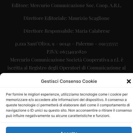
Editore: Mercurio Comunicazione Soc. Coop. A.R.L.
Direttore Editoriale: Maurizio Scaglione
Direttore Responsabile: Maria Calabrese
p.zza Sant’Oliva, 9 – 90141 – Palermo – 091335557
P.IVA: 06334930820
Mercurio Comunicazione Società Cooperativa a r.l. è
iscritta al Registro degli Operatori di Comunicazione al
numero 26988
Gestisci Consenso Cookie
Sito gestito da
La Digitale srl
–
info@ladigitale.it
Per fornire le migliori esperienze, utilizziamo tecnologie come i cookie per
memorizzare e/o accedere alle informazioni del dispositivo. Il consenso a
queste tecnologie ci permetterà di elaborare dati come il comportamento di
navigazione o ID unici su questo sito. Non acconsentire o ritirare il consenso
può influire negativamente su alcune caratteristiche e funzioni.