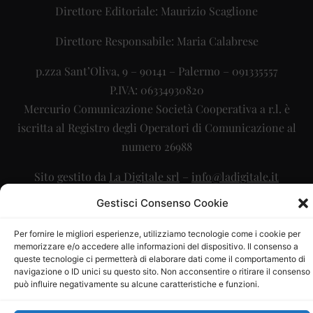
Direttore Editoriale: Maurizio Scaglione
Direttore Responsabile: Maria Calabrese
p.zza Sant’Oliva, 9 – 90141 – Palermo – 091335557
P.IVA: 06334930820
Mercurio Comunicazione Società Cooperativa a r.l. è
iscritta al Registro degli Operatori di Comunicazione al
numero 26988
Sito gestito da
La Digitale srl
–
info@ladigitale.it
Gestisci Consenso Cookie
Per fornire le migliori esperienze, utilizziamo tecnologie come i cookie per
memorizzare e/o accedere alle informazioni del dispositivo. Il consenso a
queste tecnologie ci permetterà di elaborare dati come il comportamento di
navigazione o ID unici su questo sito. Non acconsentire o ritirare il consenso
può influire negativamente su alcune caratteristiche e funzioni.