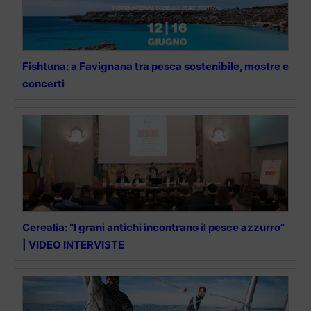
Fishtuna: a Favignana tra pesca sostenibile, mostre e
concerti
Cerealia: “I grani antichi incontrano il pesce azzurro”
| VIDEO INTERVISTE