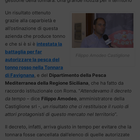
gestione della tonnara. Una grande notizia per il territorio
Un risultato ottenuto
grazie alla caparbietà e
all’ostinazione di questa
azienda che produce tonno
e che si è si è
intestata la
battaglia per far
Filippo Amodeo Castiglione
autorizzare la pesca del
tonno rosso nella Tonnara
di Favignana
, e del
Dipartimento della Pesca
Mediterranea della Regione Siciliana
, che ha fatto da
raccordo istituzionale con Roma. “
Attendevamo il decreto
da tempo
– dice
Filippo Amodeo
, amministratore della
Castiglione srl -,
un risultato che ci restituisce il ruolo di
attori protagonisti di questo mercato nel territorio
”.
Il decreto, infatti, arriva giusto in tempo per evitare che la
tonnara fosse cancellata dall’elenco di quelle autorizzate