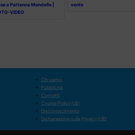
se a Partanna Mondello |
vento
OTO-VIDEO
Chi siamo
Pubblicità
Contatti
Cookie Policy (UE)
Disconoscimento
Dichiarazione sulla Privacy (UE)