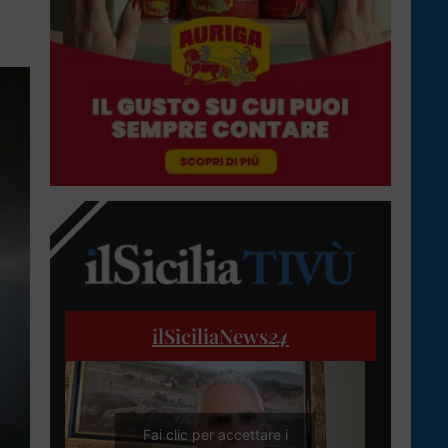
ilSiciliaNews
24
Fai clic per accettare i