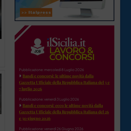
Pubblicazione: mercoledì 8 Luglio 2026
Bandi e concorsi: le ultime novità dalla
Gazzetta Ufficiale della Repubblica Italiana del 3 e
7 luglio 2026
Pubblicazione: venerdì 3 Luglio 2026
Bandi e concorsi: ecco le ultime novità dalla
Gazzetta Ufficiale della Repubblica Italiana del 26
e 30 giugno 2026
Pubblicazione: venerdì 26 Giugno 2026