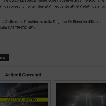
ilia e Calabria, specialmente sulle rispettive aree meridionali e
a rovesci di forte intensita’, frequente attivita’ elettrica e for
ne Civile della Presidenza della Regione Siciliana ha diffuso un
iallo
(“ATTENZIONE”).
aca
Articoli Correlati