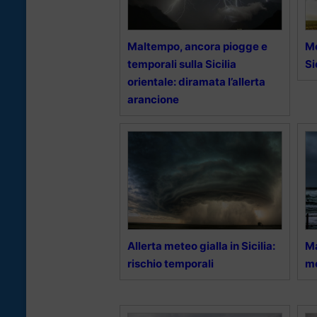
Maltempo, ancora piogge e
Me
temporali sulla Sicilia
Si
orientale: diramata l’allerta
arancione
Allerta meteo gialla in Sicilia:
Ma
rischio temporali
me