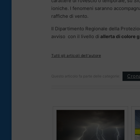
carattere di rovescio o temporale, su Sic
ioniche. I fenomeni saranno accompagnati d
raffiche di vento.
Il Dipartimento Regionale della Protezio
avviso con il livello di
allerta di colore g
Tutti gli articoli dell'autore
Cron
Questo articolo fa parte delle categorie: