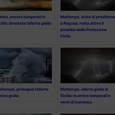
teo, ancora temporali in
Maltempo, stato di preallarm
cilia: diramata l’allerta gialla
a Ragusa: resta attivo il
presidio della Protezione
Civile
ltempo, prosegue l’allerta
Maltempo, allerta gialla in
teo gialla
Sicilia: in arrivo temporali e
venti di burrasca