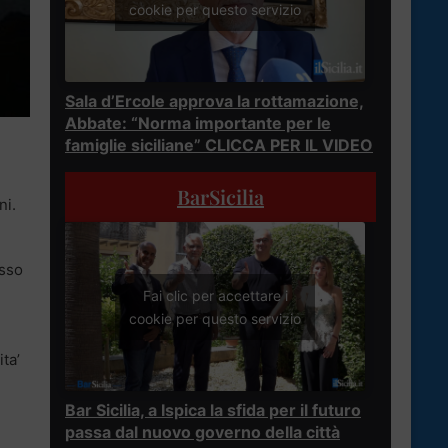
cookie per questo servizio
Sala d’Ercole approva la rottamazione,
Abbate: “Norma importante per le
famiglie siciliane” CLICCA PER IL VIDEO
BarSicilia
ni.
esso
Fai clic per accettare i
cookie per questo servizio
ta’
Bar Sicilia, a Ispica la sfida per il futuro
passa dal nuovo governo della città