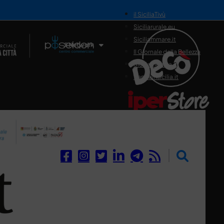
il SiciliaTivù
Siciliarurale.eu
Siciliammare.it
Il Network
Il Giornale della Bellezza
Siciliamedica.it
Sanitainsicilia.it