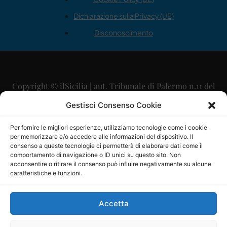
Dichiarazione sulla Privacy (UE)
Disconoscimento
Copyright © ilSicilia | aut. Tribunale di Palermo n.11 del
29/09/2015
Gestisci Consenso Cookie
Editore: Mercurio Comunicazione Soc. Coop. A.R.L.
Per fornire le migliori esperienze, utilizziamo tecnologie come i cookie
per memorizzare e/o accedere alle informazioni del dispositivo. Il
Direttore Editoriale: Maurizio Scaglione
consenso a queste tecnologie ci permetterà di elaborare dati come il
comportamento di navigazione o ID unici su questo sito. Non
Direttore Responsabile: Maria Calabrese
acconsentire o ritirare il consenso può influire negativamente su alcune
caratteristiche e funzioni.
p.zza Sant’Oliva, 9 – 90141 – Palermo – 091335557
P.IVA: 06334930820
Accetta
Mercurio Comunicazione Società Cooperativa a r.l. è