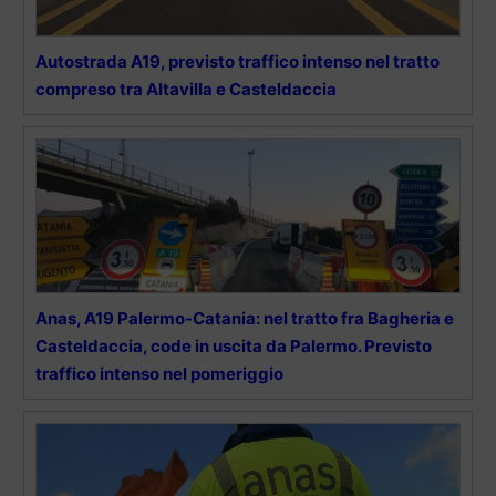
Autostrada A19, previsto traffico intenso nel tratto
compreso tra Altavilla e Casteldaccia
Anas, A19 Palermo-Catania: nel tratto fra Bagheria e
Casteldaccia, code in uscita da Palermo. Previsto
traffico intenso nel pomeriggio