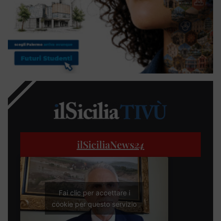
ilSiciliaNews
24
Fai clic per accettare i
cookie per questo servizio