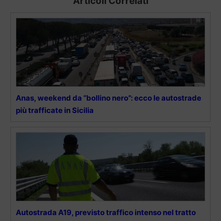
Articoli Correlati
Anas, weekend da “bollino nero”: ecco le autostrade
più trafficate in Sicilia
Autostrada A19, previsto traffico intenso nel tratto