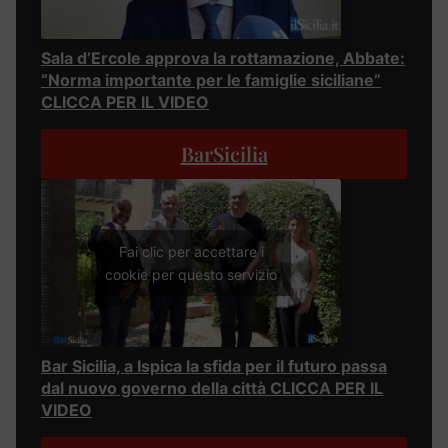
Sala d’Ercole approva la rottamazione, Abbate:
“Norma importante per le famiglie siciliane”
CLICCA PER IL VIDEO
BarSicilia
Fai clic per accettare i
cookie per questo servizio
Bar Sicilia, a Ispica la sfida per il futuro passa
dal nuovo governo della città CLICCA PER IL
VIDEO