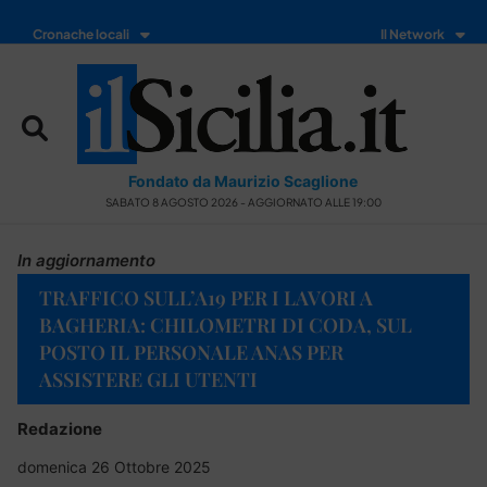
Cronache locali
Il Network
Fondato da Maurizio Scaglione
SABATO 8 AGOSTO 2026 - AGGIORNATO ALLE 19:00
In aggiornamento
TRAFFICO SULL’A19 PER I LAVORI A
BAGHERIA: CHILOMETRI DI CODA, SUL
POSTO IL PERSONALE ANAS PER
ASSISTERE GLI UTENTI
Redazione
domenica 26 Ottobre 2025