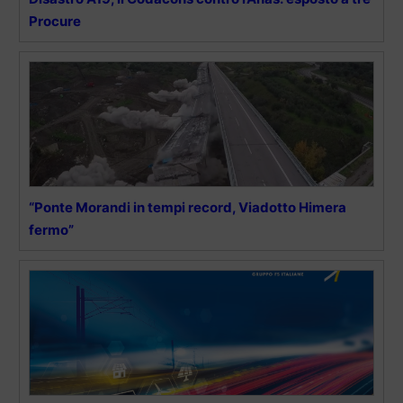
Procure
“Ponte Morandi in tempi record, Viadotto Himera
fermo”