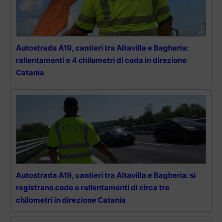
Autostrada A19, cantieri tra Altavilla e Bagheria:
rallentamenti e 4 chilometri di coda in direzione
Catania
Autostrada A19, cantieri tra Altavilla e Bagheria: si
registrano code e rallentamenti di circa tre
chilometri in direzione Catania