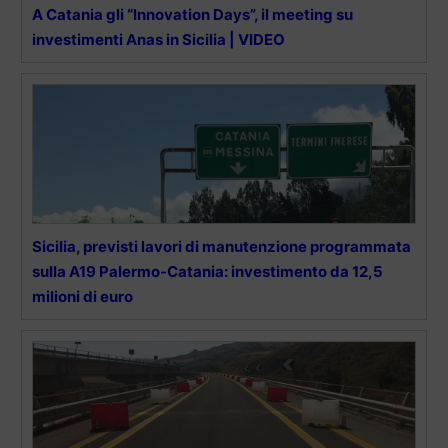
A Catania gli “Innovation Days”, il meeting su
investimenti Anas in Sicilia | VIDEO
Sicilia, previsti lavori di manutenzione programmata
sulla A19 Palermo-Catania: investimento da 12,5
milioni di euro