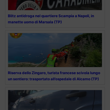
Blitz antidroga nel quartiere Scampia a Napoli, in
manette uomo di Marsala (TP)
Riserva dello Zingaro, turista francese scivola lungo
un sentiero: trasportato all’ospedale di Alcamo (TP)