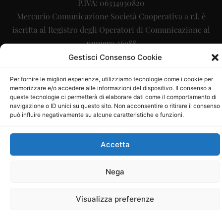
P.IVA: 06334930820
Mercurio Comunicazione Società Cooperativa a r.l. è
iscritta al Registro degli Operatori di Comunicazione al
numero 26988
Gestisci Consenso Cookie
Sito gestito da
La Digitale srl
–
info@ladigitale.it
Per fornire le migliori esperienze, utilizziamo tecnologie come i cookie per
memorizzare e/o accedere alle informazioni del dispositivo. Il consenso a
queste tecnologie ci permetterà di elaborare dati come il comportamento di
navigazione o ID unici su questo sito. Non acconsentire o ritirare il consenso
può influire negativamente su alcune caratteristiche e funzioni.
Accetta
Nega
Visualizza preferenze