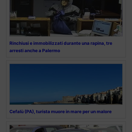
Rinchiusi e immobilizzati durante una rapina, tre
arresti anche a Palermo
Cefalù (PA), turista muore in mare per un malore